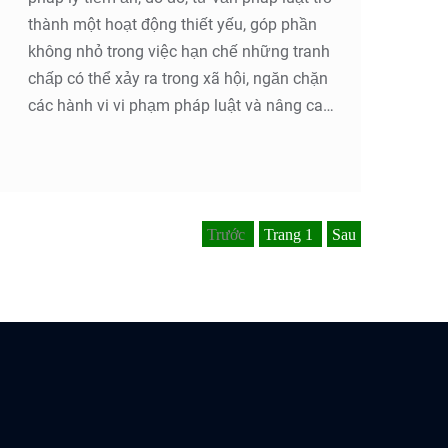
thành một hoạt động thiết yếu, góp phần
không nhỏ trong việc hạn chế những tranh
chấp có thể xảy ra trong xã hội, ngăn chặn
các hành vi vi phạm pháp luật và nâng cao
sự hiểu biết pháp luật của cá nhân và tổ
chức.
Trước
Trang
1
Sau