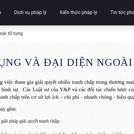
u
Dịch vụ pháp lý
Kiến thức pháp lý
Tin tức phá
oài tố tụng
ỤNG VÀ ĐẠI DIỆN NGOÀI
ng
việc tham gia giải quyết nhiều
tranh chấp
trong thương mại
n hình sự
.
Các Luật sư của Y&P
và các đối tác chiến lược c
tranh chấp
trên cơ sở lợi ích – chi phí
-
nhanh chóng
-
hiệu qu
 này gồm:
giải pháp giải quyết tranh chấp;