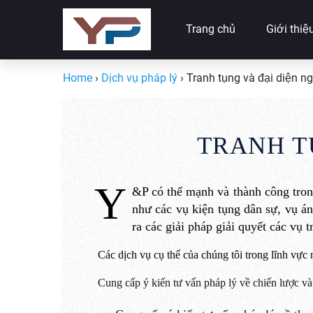
Trang chủ
Giới thiệ
Home
›
Dịch vụ pháp lý
›
Tranh tụng và đại diện ng
TRANH T
Y
&P
có
thế mạnh và thành công tro
như các vụ kiện tụng dân sự
, vụ á
ra các
giải
pháp
giải quyết các vụ 
Các dịch vụ cụ thể của chúng tôi trong lĩnh vực
Cung cấp ý kiến tư vấn pháp lý về chiến lược và 