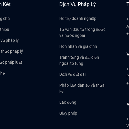
n Kết
Dịch Vụ Pháp Lý
T
g chủ
Hỗ trợ doanh nghiệp
+
A
 thiệu
Tư vấn đầu tư trong nước
+
và nước ngoài
 vụ pháp lý
Hôn nhân và gia đình
 thức pháp lý
V
Tranh tụng và đại diện
tức pháp luật
ngoài tố tụng
+
 hệ
Dịch vụ đất đai
P
+
Pháp luật dân sự và thừa
kế
Lao động
V
Giấy phép
+
V