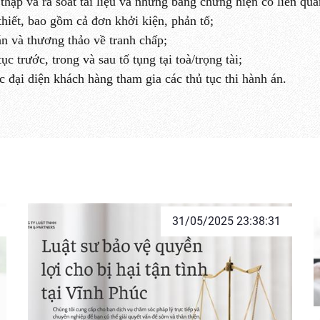
thập và rà soát tài liệu và những bằng chứng hiện có liên qua
 thiết, bao gồm cả đơn khởi kiện, phản tố;
n và thương thảo về tranh chấp;
c trước, trong và sau tố tụng tại toà/trọng tài;
 đại diện khách hàng tham gia các thủ tục thi hành án.
31/05/2025 23:38:31