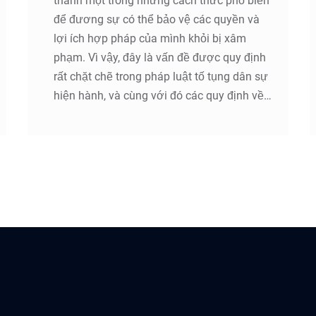
thành một trong những cách thức phổ biến
để đương sự có thể bảo vệ các quyền và
lợi ích hợp pháp của mình khỏi bị xâm
phạm. Vì vậy, đây là vấn đề được quy định
rất chặt chẽ trong pháp luật tố tụng dân sự
hiện hành, và cùng với đó các quy định về
rút đơn khởi kiện cũng được chú trọng
trong từng giai đoạn của quá trình tố tụng.
Để hiểu rõ hơn Công ty Luật TNHH Youth&
Partners đưa ra quy định của pháp luật tố
tụng dân sự hiện hành về việc người khởi
kiện rút đơn khởi kiện trong quá trình tố
tụng tại Vĩnh Yên, Lập Thạch, Tam Dương,
Vĩnh Tường, Yên Lạc.