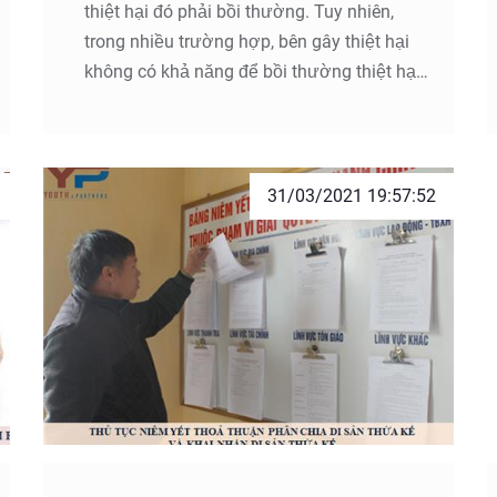
thiệt hại đó phải bồi thường. Tuy nhiên,
trong nhiều trường hợp, bên gây thiệt hại
không có khả năng để bồi thường thiệt hại
hoặc cố tình không bồi thường thiệt hại.
Như vậy trong trường hợp này thì người bị
thiệt hại có thể khởi kiện không và quy trình
khởi kiện như thế nào? Bài viết dưới đây
31/03/2021 19:57:52
của Công ty Luật TNHH Youth & Partners
chúng tôi sẽ hướng dẫn bạn các vấn đề
liên quan đến thủ tục khởi kiện đòi bồi
thường theo quy định của pháp luật hiện
hành.