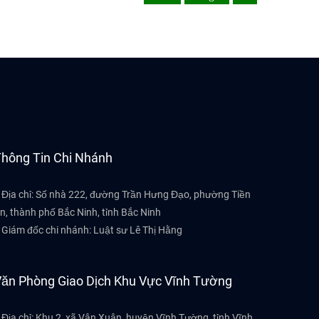
tài sản của người được giám hộ. Ngoài ra,
chế định giám hộ còn có những quy định
mang tính hành chính như các quan hệ về
cử người giám hộ, giám sát việc giám hộ…
hông Tin Chi Nhánh
 Địa chỉ: Số nhà 222, đường Trần Hưng Đạo, phường Tiền
n, thành phố Bắc Ninh, tỉnh Bắc Ninh
 Giám đốc chi nhánh: Luật sư Lê Thị Hằng
ăn Phòng Giao Dịch Khu Vực Vĩnh Tường
 Địa chỉ: Khu 2, xã Vân Xuân, huyện Vĩnh Tường, tỉnh Vĩnh