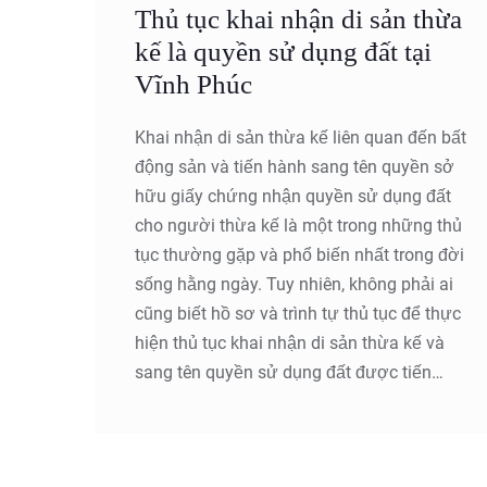
Thủ tục khai nhận di sản thừa
Quý bạn đọc nắm được thông tin.
kế là quyền sử dụng đất tại
Vĩnh Phúc
Khai nhận di sản thừa kế liên quan đến bất
động sản và tiến hành sang tên quyền sở
hữu giấy chứng nhận quyền sử dụng đất
cho người thừa kế là một trong những thủ
tục thường gặp và phổ biến nhất trong đời
sống hằng ngày. Tuy nhiên, không phải ai
cũng biết hồ sơ và trình tự thủ tục để thực
hiện thủ tục khai nhận di sản thừa kế và
sang tên quyền sử dụng đất được tiến
hành như thế nào. Bài viết sau của Công ty
Luật Youth & Partners sẽ cung cấp kiến
thức về vấn đề này.