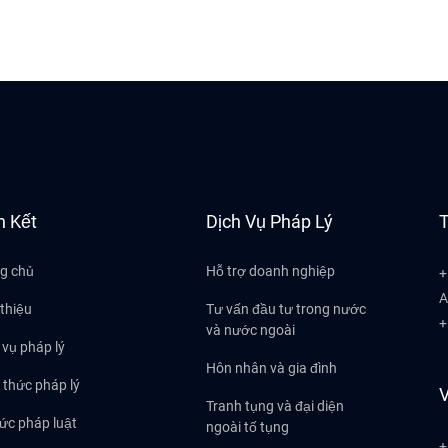
n Kết
Dịch Vụ Pháp Lý
T
g chủ
Hỗ trợ doanh nghiệp
+
A
 thiệu
Tư vấn đầu tư trong nước
+
và nước ngoài
 vụ pháp lý
Hôn nhân và gia đình
 thức pháp lý
V
Tranh tụng và đại diện
tức pháp luật
ngoài tố tụng
+