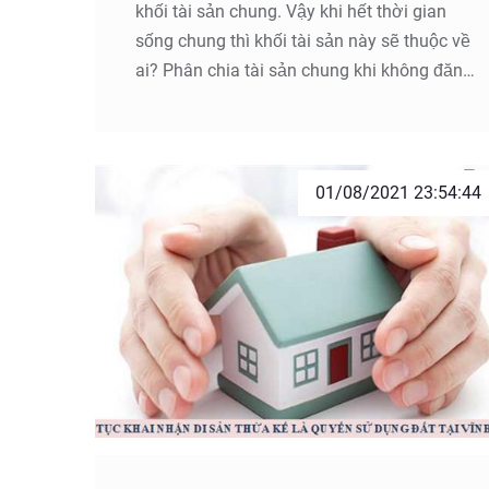
khối tài sản chung. Vậy khi hết thời gian
sống chung thì khối tài sản này sẽ thuộc về
ai? Phân chia tài sản chung khi không đăng
ký kết hôn được thực hiện như thế nào?
Những trường hợp này, khi chia tay, việc
chia tài sản và giải quyết quyền nuôi con
chung sẽ không thực hiện giống như
01/08/2021 23:54:44
những vợ chồng có đăng ký kết hôn. Trong
quá trình giải quyết các vụ án như vậy tại
Vĩnh Phúc, Công ty Luật TNHH Youth &
Partners nhận được rất nhiều câu hỏi như
Không đăng ký kết hôn mà chung sống với
nhau thì tài sản tạo lập được có phải là tài
sản chung không ? Phân chia tài sản chung
như thế nào trong hợp này là đúng quy
định? Trong bài viết này, Youth & Partners
sẽ giải đáp những thắc mắc nêu trên cho