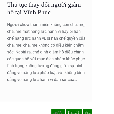
Thủ tục thay đổi người giám
hộ tại Vĩnh Phúc
Người chưa thành niên không còn cha, mẹ;
cha, mẹ mất năng lực hành vi hay bị hạn
chế năng lực hành vi, bị hạn chế quyền của
cha, mẹ; cha, mẹ không có điều kiện chăm
sóc. Ngoài ra, chế định giám hộ điều chỉnh
các quan hệ với mục đích nhằm khắc phục
tình trạng không tương đồng giữa sự bình
đẳng về năng lực pháp luật với không bình
đẳng về năng lực hành vi dân sự của
những người có năng lực hành vi một
phần, những người không có năng lực
hành vi, bị mất năng lực hành vi.Những quy
định của chế định này xác định việc quản lí
Trước
Trang
1
Sau
tài sản, thực hiện các quyền và nghĩa vụ về