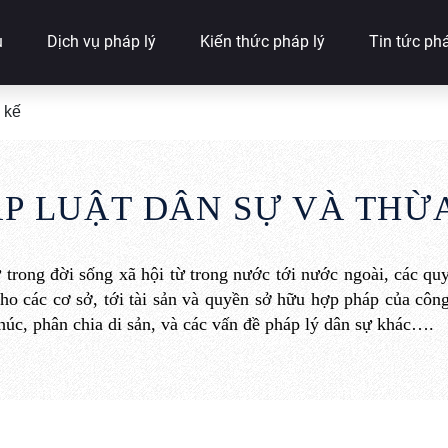
u
Dịch vụ pháp lý
Kiến thức pháp lý
Tin tức phá
 kế
P LUẬT DÂN SỰ VÀ THỪ
 trong đời sống xã hội từ trong nước tới nước ngoài, các qu
cho các cơ sở, tới tài sản và quyền sở hữu hợp pháp của công
chúc, phân chia di sản, và các vấn đề pháp lý dân sự khác….