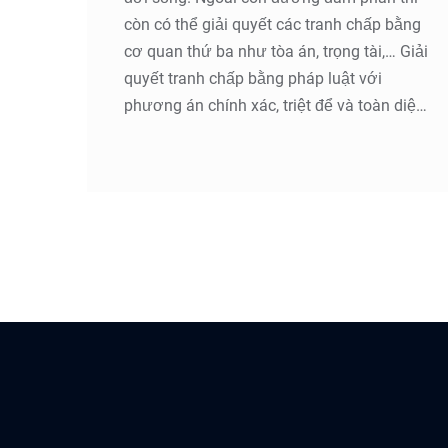
còn có thể giải quyết các tranh chấp bằng
cơ quan thứ ba như tòa án, trọng tài,… Giải
quyết tranh chấp bằng pháp luật với
phương án chính xác, triệt để và toàn diện.
Đường lối khởi kiện và theo kiện từ cấp Sơ
thẩm đến Giám đốc thẩm đều được tiên
liệu, thống nhất nhằm bảo vệ tối đa quyền
lợi của Quý khách hàng; giúp Quý khách
hàng tiết kiệm thời gian, tiền bạc để tập
trung vào công việc chính của mình.