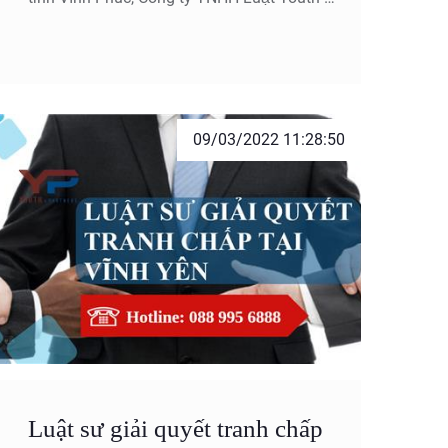
Partners nhận thấy được tranh chấp có thể
xảy ra với bất kỳ cá nhân, tổ chức nào và
bất kỳ loại quan hệ nào dù bền chặt đến
đâu. Do đó, để giảm thiểu tối đa thiệt hại
cho khách hàng, chúng tôi luôn mang đến
09/03/2022 11:28:50
những dịch vụ chất lượng nhất cho tổ chức
và cá nhân trong lĩnh vực giải quyết tranh
chấp.
Luật sư giải quyết tranh chấp