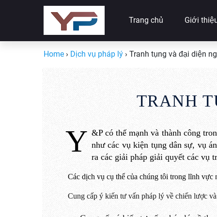
Trang chủ
Giới thiệ
Home
›
Dịch vụ pháp lý
›
Tranh tụng và đại diện ng
TRANH T
Y
&P
có
thế mạnh và thành công tro
như các vụ kiện tụng dân sự
, vụ á
ra các
giải
pháp
giải quyết các vụ 
Các dịch vụ cụ thể của chúng tôi trong lĩnh vực
Cung cấp ý kiến tư vấn pháp lý về chiến lược và 