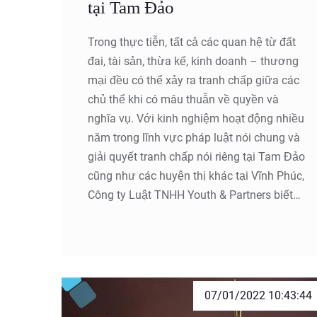
tại Tam Đảo
Trong thực tiễn, tất cả các quan hệ từ đất
đai, tài sản, thừa kế, kinh doanh – thương
mại đều có thể xảy ra tranh chấp giữa các
chủ thể khi có mâu thuẫn về quyền và
nghĩa vụ. Với kinh nghiệm hoạt động nhiều
năm trong lĩnh vực pháp luật nói chung và
giải quyết tranh chấp nói riêng tại Tam Đảo
cũng như các huyện thị khác tại Vĩnh Phúc,
Công ty Luật TNHH Youth & Partners biết
được những phương thức tiếp cận và
hướng giải quyết sao cho tối ưu, hiệu quả,
tiết kiệm chi phí và thời gian nhất.
07/01/2022 10:43:44