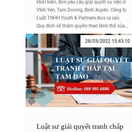
khởi kiện, đơn yêu cầu giải quyết vụ việc ở
Vĩnh Yên, Tam Dương, Bình Xuyên. Công ty
Luật TNHH Youth & Partners đưa ra các
Quy định về thẩm quyền theo lãnh thổ của
Tòa án và quyền lựa chọn Tòa án của
28/03/2022 15:43:10
nguyên đơn, người yêu cầu tại Tam Dương,
Bình Xuyên,…
Luật sư giải quyết tranh chấp