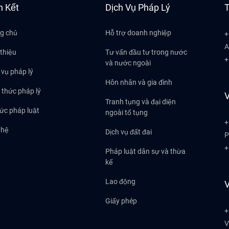
n Kết
Dịch Vụ Pháp Lý
T
g chủ
Hỗ trợ doanh nghiệp
+
A
 thiệu
Tư vấn đầu tư trong nước
+
và nước ngoài
 vụ pháp lý
Hôn nhân và gia đình
 thức pháp lý
V
Tranh tụng và đại diện
tức pháp luật
ngoài tố tụng
+
 hệ
Dịch vụ đất đai
P
+
Pháp luật dân sự và thừa
kế
Lao động
V
Giấy phép
+
V