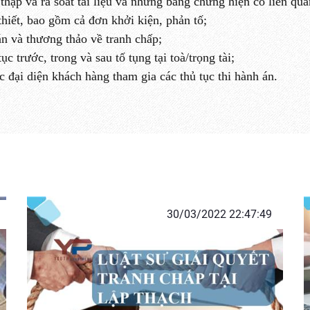
thập và rà soát tài liệu và những bằng chứng hiện có liên qua
 thiết, bao gồm cả đơn khởi kiện, phản tố;
n và thương thảo về tranh chấp;
c trước, trong và sau tố tụng tại toà/trọng tài;
 đại diện khách hàng tham gia các thủ tục thi hành án.
30/03/2022 22:47:49