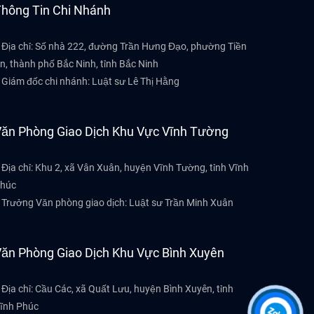
hông Tin Chi Nhánh
phố Vĩnh Yên và các huyện như Bình Xuyên,
Yên Lạc…, việc kháng cáo bản án, quyết
 Địa chỉ: Số nhà 222, đường Trần Hưng Đạo, phường Tiền
định của Toà án cấp sơ thẩm diễn ra khá
n, thành phố Bắc Ninh, tỉnh Bắc Ninh
nhiều, là căn cứ để Tòa án cấp phúc thẩm
 Giám đốc chi nhánh: Luật sư Lê Thị Hằng
xét xử lại vụ án dân sự và giải quyết lại việc
dân sự, đảm bảo bản án, quyết định trước
khi đưa ra thi hành là những bản án, quyết
ăn Phòng Giao Dịch Khu Vực Vĩnh Tường
định đúng đắn và chính xác. Chúng ta hãy
cùng tìm hiểu quy định về kháng cáo bản
 Địa chỉ: Khu 2, xã Vân Xuân, huyện Vĩnh Tường, tỉnh Vĩnh
án, quyết định của Tòa án cấp sơ thẩm
húc
trong Bộ luật Tố tụng dân sự hiện hành để
 Trưởng Văn phòng giao dịch: Luật sư Trần Minh Xuân
nắm rõ hơn về quy định này với Luật sư
của Công ty Luật TNHH Youth & Partners!
ăn Phòng Giao Dịch Khu Vực Bình Xuyên
 Địa chỉ: Cầu Các, xã Quất Lưu, huyện Bình Xuyên, tỉnh
ĩnh Phúc