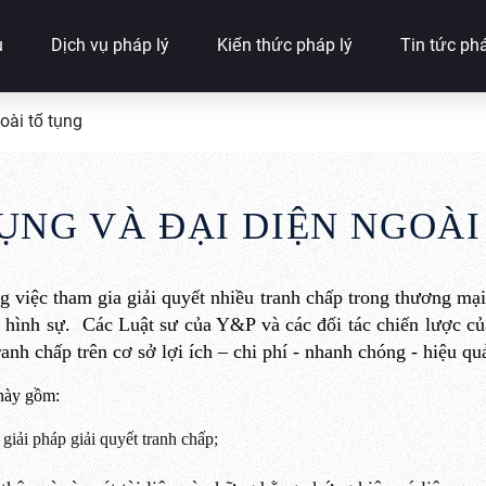
u
Dịch vụ pháp lý
Kiến thức pháp lý
Tin tức phá
oài tố tụng
ỤNG VÀ ĐẠI DIỆN NGOÀI
ng
việc tham gia giải quyết nhiều
tranh chấp
trong thương mại
n hình sự
.
Các Luật sư của Y&P
và các đối tác chiến lược c
tranh chấp
trên cơ sở lợi ích – chi phí
-
nhanh chóng
-
hiệu qu
 này gồm:
giải pháp giải quyết tranh chấp;