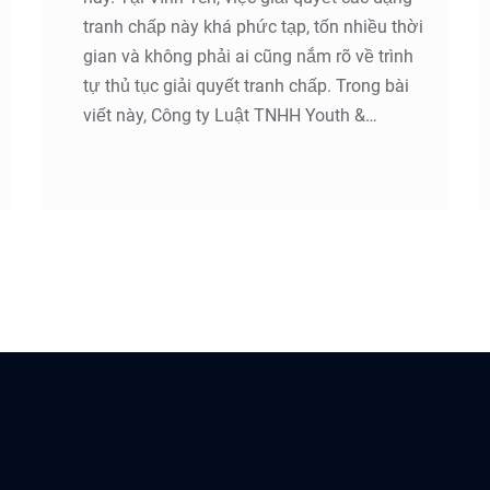
tranh chấp này khá phức tạp, tốn nhiều thời
gian và không phải ai cũng nắm rõ về trình
tự thủ tục giải quyết tranh chấp. Trong bài
viết này, Công ty Luật TNHH Youth &
Partners sẽ hướng dẫn về trình tự, thủ tục
trong việc giải quyết tranh chấp đất đai tại
Vĩnh Yên, cũng như đem lại những thông tin
về Luật sư giỏi tranh chấp đất đai tại Vĩnh
Yên, tỉnh Vĩnh Phúc