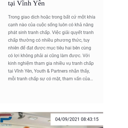
tại Vĩnh Yên
Trong giao dịch hoặc trong bất cứ một khía
cạnh nào của cuộc sống luôn có khả năng
phát sinh tranh chấp. Việc giải quyết tranh
chấp thường có nhiều phương thức, tuy
nhiên để đạt được mục tiêu hai bên cùng
có lợi không phải ai cũng làm được. Với
kinh nghiệm tham gia nhiều vụ tranh chấp
tại Vĩnh Yên, Youth & Partners nhận thấy,
mỗi tranh chấp sự có mặt, tham vấn của
các Luật sư là vô cùng quan trọng. Sự
tham gia này có thể giúp người trong cuộc
nắm được những điểm có lợi, bất lợi để
đưa ra phương án tối ưu giúp thay đổi mối
quan hệ tranh chấp.
04/09/2021 08:43:15