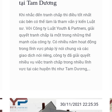
tại Tam Dương
Khi nhắc đến tranh chấp thì điều tốt nhất
các bên có thể làm là tham vấn ý kiến Luật
sư. Với Công ty Luật Youth & Partners, giải
quyết tranh chấp là một trong những thế
mạnh của công ty. Có nhiều năm hoạt động
trong lĩnh vực pháp lý nói chung và các
giao dịch nói riêng, công ty đã giải quyết
nhiều vụ việc tranh chấp trong nhiều lĩnh
vực tại các huyện thị như Tam Dương,
Phúc Yên, Bình Xuyên, Lập Thạch... Chúng
tôi luôn tự tin khẳng định rằng sẽ thực hiện
tốt nhất những yêu cầu mà quý khách đưa
ra đồng thời bảo đảm tốt nhất quyền lợi và
lợi ích hợp pháp của khách hàng.
30/11/2021 22:25:35