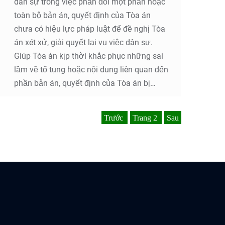
dân sự trong việc phản đối một phần hoặc
toàn bộ bản án, quyết định của Tòa án
chưa có hiệu lực pháp luật để đề nghị Tòa
án xét xử, giải quyết lại vụ việc dân sự.
Giúp Tòa án kịp thời khắc phục những sai
lầm về tố tụng hoặc nội dung liên quan đến
phần bản án, quyết định của Tòa án bị
kháng cáo hoặc có liên quan đến việc xem
xét nội dung kháng cáo, đảm bảo bản án,
Trước
Trang
2
Sau
quyết định trước khi đưa ra thi hành là
những bản án, quyết định đúng đắn và
chính xác, giúp đảm bảo quyền con người,
quyền công dân, quyền và lợi ích hợp pháp
của cơ quan tổ chức, lợi ích công cộng, lợi
ích Nhà nước. Tại các Toà án nhân dân
trên địa bàn Vĩnh Phúc như Toà án nhân
dân tỉnh Vĩnh Phúc, Toà án nhân dân thành