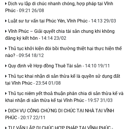
Dịch vụ lập di chúc nhanh chóng, hợp pháp tại Vĩnh
Phúc
- 09:21 26/08
Luật sư tư vấn tại Phúc Yên, Vĩnh Phúc
- 14:13 29/03
Vĩnh Phúc – Giải quyết chia tài sản chung khi không
đăng ký kết hôn
- 14:14 23/02
Thủ tục khởi kiện đòi bồi thường thiệt hại thực hiện thế
nào?
- 09:54 18/12
Quy định về Hợp đồng Thuê Tài sản
- 14:10 19/11
Thủ tục khai nhận di sản thừa kế là quyền sử dụng đất
tại Vĩnh Phúc
- 23:54 01/08
Thủ tục niêm yết thoả thuận phân chia di sản thừa kế và
khai nhận di sản thừa kế tại Vĩnh Phúc
- 19:57 31/03
DỊCH VỤ CÔNG CHỨNG DI CHÚC TẠI NHÀ TẠI VĨNH
PHÚC
- 20:17 22/11
TƯ VẤN LẬP DI CHÚC HỢP PHÁP TẠI VĨNH PHÚC
-