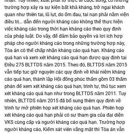
nhận. Tuy nhiên, xuất phát từ thực tế cuộc sống, có những
trường hợp
xảy ra sự kiện bất khả kháng, trở ngại khách
quan như thiên tai, lũ lụt, do ốm đau, tai nạn phải nằm viện
điều trị… dẫn đến người kháng cáo không thể thực hiện
việc kháng cáo trong thời hạn kháng cáo theo quy định
của pháp luật. Do vậy, để đảm bảo quyền và lợi ích hợp
pháp cho người kháng cáo trong những trường hợp này,
Tòa án có thể chấp nhận kháng cáo quá hạn.
Kháng cáo
quá hạn và xem xét kháng cáo quá hạn được quy định tại
Điều 275 BLTTDS năm 2015. Theo đó, BLTTDS năm 2015
vẫn tiếp tục giữ nguyên các quy định về khái niệm kháng
cáo quá hạn, thành lập Hội đồng phúc thẩm gồm 03
thẩm
phán để xem xét kháng cáo quá hạn, trình tự, thủ tục xem
xét kháng cáo quá hạn như trong BLTTDS năm 2011. Tuy
nhiên, BLTTDS năm 2015 đã bổ sung thêm quy định về
trình tự mở phiên họp xét kháng cáo quá hạn. Phiên họp
xét kháng cáo quá hạn phải có sự tham gia của đại diện
VKS cùng cấp và người kháng cáo quá hạn. Trường hợp
người kháng cáo, Kiểm sát viên vắng mặt thì Tòa án vẫn