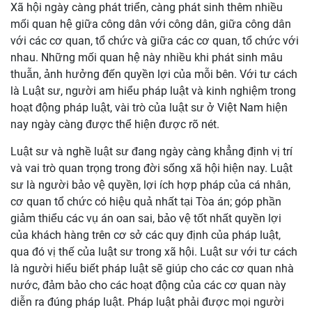
Xã hội ngày càng phát triển, càng phát sinh thêm nhiều
mối quan hệ giữa công dân với công dân, giữa công dân
với các cơ quan, tổ chức và giữa các cơ quan, tổ chức với
nhau. Những mối quan hệ này nhiều khi phát sinh mâu
thuẫn, ảnh hưởng đến quyền lợi của mỗi bên. Với tư cách
là Luật sư, người am hiểu pháp luật và kinh nghiệm trong
hoạt động pháp luật, vài trò của luật sư ở Việt Nam hiện
nay ngày càng được thể hiện được rõ nét.
Luật sư và nghề luật sư đang ngày càng khẳng định vị trí
và vai trò quan trọng trong đời sống xã hội hiện nay. Luật
sư là người bảo vệ quyền, lợi ích hợp pháp của cá nhân,
cơ quan tổ chức có hiệu quả nhất tại Tòa án; góp phần
giảm thiểu các vụ án oan sai, bảo vệ tốt nhất quyền lợi
của khách hàng trên cơ sở các quy định của pháp luật,
qua đó vị thế của luật sư trong xã hội. Luật sư với tư cách
là người hiểu biết pháp luật sẽ giúp cho các cơ quan nhà
nước, đảm bảo cho các hoạt động của các cơ quan này
diễn ra đúng pháp luật. Pháp luật phải được mọi người