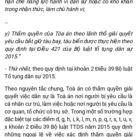
hạn chế năng lực hành vi dân sự hoặc có khó khăn
trong nhận thức, làm chủ hành vi;
…
y) Thẩm quyền của Tòa án theo lãnh thổ giải quyết
yêu cầu bắt giữ tàu bay, tàu biển được thực hiện theo
quy định tại Điều 421 của Bộ luật tố tụng dân sự
2015.”
- Thứ nhất,
theo quy định
tại khoản 2 Điều 39 Bộ luật
Tố tụng dân sự 2015.
Theo nguyên tắc chung, Toà án có thẩm quyền giải
quyết việc dân sự là Toà án nơi người bị yêu cầu là
cá nhân cư trú, làm việc hoặc nơi người bị yêu cầu là
cơ quan, tổ chức có trụ sở. Trong một số trường hợp
đặc biệt tại các điểm đ, g, h, i, k, l, m, n, p, q, r, s, t, u, v,
x khoản 2 Điều 39 Bộ luật TTDS năm 2015 quy định
những ngoại lệ về việc xác định thẩm quyền giải