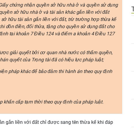
Giấy chứng nhận quyền sở hữu nhà ở và quyền sử dụng
uyền sở hữu nhà ở và tài sản khác gắn liền với đất
ở hữu tài sản gắn liền với đất, trừ trường hợp thừa kế
hi dồn điền, đổi thửa, tặng cho quyền sử dụng đất cho
ịnh tại khoản 7 Điều 124 và điểm a khoản 4 Điều 127
được giải quyết bởi cơ quan nhà nước có thẩm quyền,
hán quyết của Trọng tài đã có hiệu lực pháp luật;
biện pháp khác để bảo đảm thi hành án theo quy định
 khẩn cấp tạm thời theo quy định của pháp luật.
ản gắn liền với đất chỉ được sang tên thừa kế khi đáp