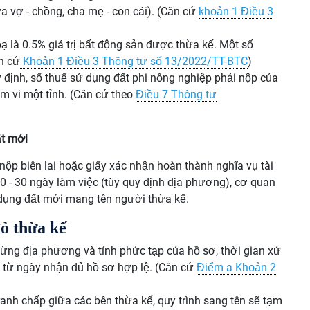
a vợ - chồng, cha mẹ - con cái). (Căn cứ
khoản 1 Điều 3
 bạ là 0.5% giá trị bất động sản được thừa kế. Một số
n cứ
Khoản 1 Điều 3 Thông tư số 13/2022/TT-BTC
)
y định, số thuế sử dụng đất phi nông nghiệp phải nộp của
m vi một tỉnh. (Căn cứ theo
Điều 7 Thông tư
t mới
 nộp biên lai hoặc giấy xác nhận hoàn thành nghĩa vụ tài
0 - 30 ngày làm việc (tùy quy định địa phương), cơ quan
dụng đất mới mang tên người thừa kế.
đỏ thừa kế
từng địa phương và tính phức tạp của hồ sơ, thời gian xử
ể từ ngày nhận đủ hồ sơ hợp lệ. (Căn cứ
Điểm a Khoản 2
ranh chấp giữa các bên thừa kế, quy trình sang tên sẽ tạm