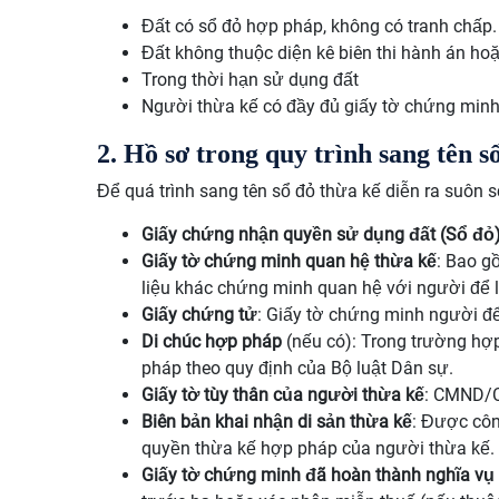
Đất có sổ đỏ hợp pháp, không có tranh chấp.
Đất không thuộc diện kê biên thi hành án ho
Trong thời hạn sử dụng đất
Người thừa kế có đầy đủ giấy tờ chứng min
2. Hồ sơ trong quy trình sang tên s
Để quá trình sang tên sổ đỏ thừa kế diễn ra suôn s
Giấy chứng nhận quyền sử dụng đất (Sổ đỏ
Giấy tờ chứng minh quan hệ thừa kế
: Bao g
liệu khác chứng minh quan hệ với người để lạ
Giấy chứng tử
: Giấy tờ chứng minh người để 
Di chúc hợp pháp
(nếu có): Trong trường hợp 
pháp theo quy định của Bộ luật Dân sự.
Giấy tờ tùy thân của người thừa kế
: CMND/C
Biên bản khai nhận di sản thừa kế
: Được cô
quyền thừa kế hợp pháp của người thừa kế.
Giấy tờ chứng minh đã hoàn thành nghĩa vụ 