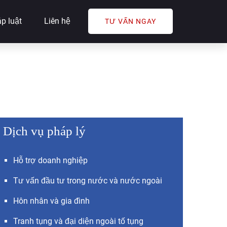
p luật
Liên hệ
TƯ VẤN NGAY
Dịch vụ pháp lý
Hỗ trợ doanh nghiệp
Tư vấn đầu tư trong nước và nước ngoài
Hôn nhân và gia đình
Tranh tụng và đại diện ngoài tố tụng