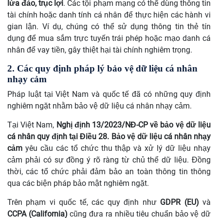
lừa đảo, trục lợi
. Các tội phạm mạng có thể dùng thông tin
tài chính hoặc danh tính cá nhân để thực hiện các hành vi
gian lận. Ví dụ, chúng có thể sử dụng thông tin thẻ tín
dụng để mua sắm trực tuyến trái phép hoặc mạo danh cá
nhân để vay tiền, gây thiệt hại tài chính nghiêm trọng.
2. Các quy định pháp lý bảo vệ dữ liệu cá nhân
nhạy cảm
Pháp luật tại Việt Nam và quốc tế đã có những quy định
nghiêm ngặt nhằm bảo vệ dữ liệu cá nhân nhạy cảm.
Tại Việt Nam,
Nghị định 13/2023/NĐ-CP về bảo vệ dữ liệu
cá nhân quy định tại Điều 28. Bảo vệ dữ liệu cá nhân nhạy
cảm
yêu cầu các tổ chức thu thập và xử lý dữ liệu nhạy
cảm phải có sự đồng ý rõ ràng từ chủ thể dữ liệu. Đồng
thời, các tổ chức phải đảm bảo an toàn thông tin thông
qua các biện pháp bảo mật nghiêm ngặt.
Trên phạm vi quốc tế, các quy định như
GDPR (EU)
và
CCPA (California)
cũng đưa ra nhiều tiêu chuẩn bảo vệ dữ