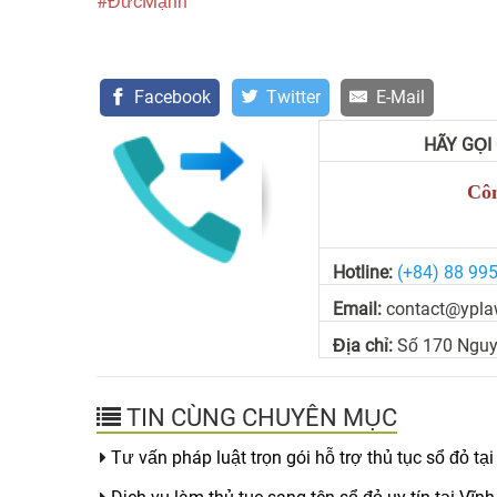
#ĐứcMạnh
Facebook
Twitter
E-Mail
HÃY GỌI
Côn
Hotline:
(+84) 88 99
Email:
contact@ypla
Địa chỉ:
Số 170 Nguy
TIN CÙNG CHUYÊN MỤC
Tư vấn pháp luật trọn gói hỗ trợ thủ tục sổ đỏ tạ