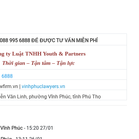
 088 995 6888 ĐỂ ĐƯỢC TƯ VẤN MIỄN PHÍ
g ty Luật TNHH Youth & Partners
Thời gian – Tận tâm – Tận lực
5 6888
wfirm.vn
vinhphuclawyers.vn
|
ễn Văn Linh, phường Vĩnh Phúc, tỉnh Phú Thọ
i Vĩnh Phúc
- 15:20 27/01