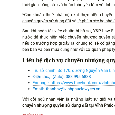
thời gian, công sức và hoàn toàn yên tâm về tính p
*Các khoản thuế phải nộp khi thực hiện chuyể
chuyển quyền sử dụng đất
và
lệ phí trước bạ nhà 
Sau khi hoàn tất việc chuẩn bị hồ sơ, Y&P Law F
nước để thực hiện việc chuyển nhượng quyền sử 
nếu có trường hợp gì xảy ra, chúng tôi sẽ cố gắng
bên bán và bên mua cũng như với cơ quan pháp lý
Liên hệ dịch vụ chuyển nhượng quy
Trụ sở chính: Số 170, đường Nguyễn Văn Linh
Điện thoại (Zalo): 088 995 6888
Fanpage: https://www.facebook.com/vinhph
Email: thanhnv@vinhphuclawyers.vn
Với đội ngũ nhân viên là những luật sư giỏi v
chuyển nhượng quyền sử dụng đất tại Vĩnh Phúc