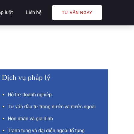
p luật
Liên hệ
TƯ VẤN NGAY
Dịch vụ pháp lý
Hỗ trợ doanh nghiệp
Tư vấn đầu tư trong nước và nước ngoài
Hôn nhân và gia đình
Tranh tụng và đại diện ngoài tố tụng