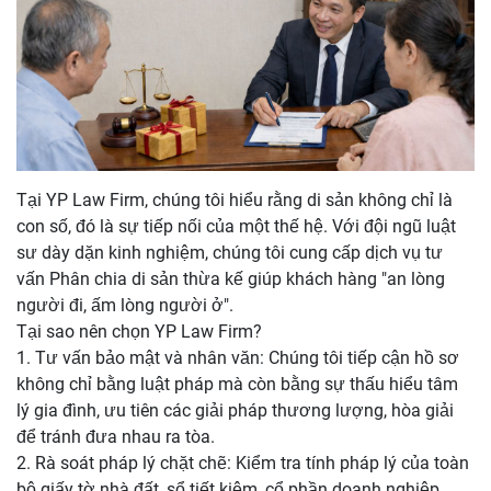
Tại YP Law Firm, chúng tôi hiểu rằng di sản không chỉ là
con số, đó là sự tiếp nối của một thế hệ. Với đội ngũ luật
sư dày dặn kinh nghiệm, chúng tôi cung cấp dịch vụ tư
vấn Phân chia di sản thừa kế giúp khách hàng "an lòng
người đi, ấm lòng người ở".
Tại sao nên chọn YP Law Firm?
1. Tư vấn bảo mật và nhân văn: Chúng tôi tiếp cận hồ sơ
không chỉ bằng luật pháp mà còn bằng sự thấu hiểu tâm
lý gia đình, ưu tiên các giải pháp thương lượng, hòa giải
để tránh đưa nhau ra tòa.
2. Rà soát pháp lý chặt chẽ: Kiểm tra tính pháp lý của toàn
bộ giấy tờ nhà đất, sổ tiết kiệm, cổ phần doanh nghiệp