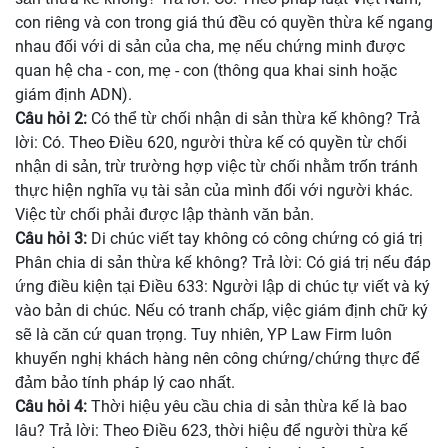
con riêng và con trong giá thú đều có quyền thừa kế ngang
nhau đối với di sản của cha, mẹ nếu chứng minh được
quan hệ cha - con, mẹ - con (thông qua khai sinh hoặc
giám định ADN).
Câu hỏi 2:
Có thể từ chối nhận di sản thừa kế không? Trả
lời: Có. Theo Điều 620, người thừa kế có quyền từ chối
nhận di sản, trừ trường hợp việc từ chối nhằm trốn tránh
thực hiện nghĩa vụ tài sản của mình đối với người khác.
Việc từ chối phải được lập thành văn bản.
Câu hỏi 3:
Di chúc viết tay không có công chứng có giá trị
Phân chia di sản thừa kế không? Trả lời: Có giá trị nếu đáp
ứng điều kiện tại Điều 633: Người lập di chúc tự viết và ký
vào bản di chúc. Nếu có tranh chấp, việc giám định chữ ký
sẽ là căn cứ quan trọng. Tuy nhiên, YP Law Firm luôn
khuyến nghị khách hàng nên công chứng/chứng thực để
đảm bảo tính pháp lý cao nhất.
Câu hỏi 4:
Thời hiệu yêu cầu chia di sản thừa kế là bao
lâu? Trả lời: Theo Điều 623, thời hiệu để người thừa kế