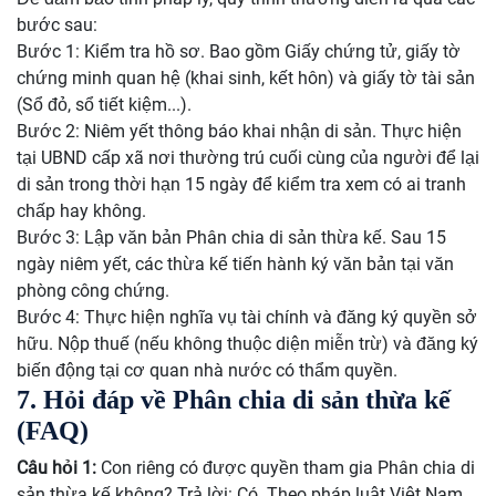
bước sau:
Bước 1: Kiểm tra hồ sơ. Bao gồm Giấy chứng tử, giấy tờ
chứng minh quan hệ (khai sinh, kết hôn) và giấy tờ tài sản
(Sổ đỏ, sổ tiết kiệm...).
Bước 2: Niêm yết thông báo khai nhận di sản. Thực hiện
tại UBND cấp xã nơi thường trú cuối cùng của người để lại
di sản trong thời hạn 15 ngày để kiểm tra xem có ai tranh
chấp hay không.
Bước 3: Lập văn bản Phân chia di sản thừa kế. Sau 15
ngày niêm yết, các thừa kế tiến hành ký văn bản tại văn
phòng công chứng.
Bước 4: Thực hiện nghĩa vụ tài chính và đăng ký quyền sở
hữu. Nộp thuế (nếu không thuộc diện miễn trừ) và đăng ký
biến động tại cơ quan nhà nước có thẩm quyền.
7. Hỏi đáp về Phân chia di sản thừa kế
(FAQ)
Câu hỏi 1:
Con riêng có được quyền tham gia Phân chia di
sản thừa kế không? Trả lời: Có. Theo pháp luật Việt Nam,