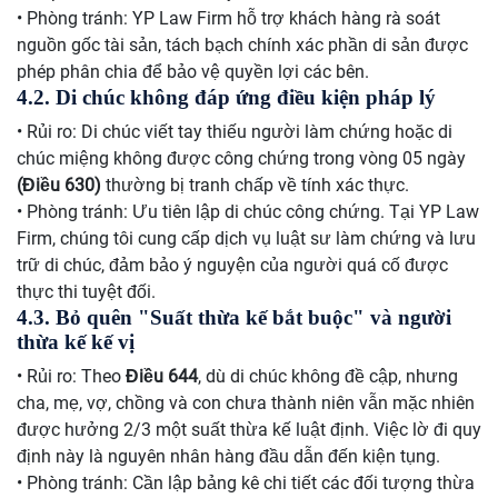
• Phòng tránh: YP Law Firm hỗ trợ khách hàng rà soát
nguồn gốc tài sản, tách bạch chính xác phần di sản được
phép phân chia để bảo vệ quyền lợi các bên.
4.2. Di chúc không đáp ứng điều kiện pháp lý
• Rủi ro: Di chúc viết tay thiếu người làm chứng hoặc di
chúc miệng không được công chứng trong vòng 05 ngày
(Điều 630)
thường bị tranh chấp về tính xác thực.
• Phòng tránh: Ưu tiên lập di chúc công chứng. Tại YP Law
Firm, chúng tôi cung cấp dịch vụ luật sư làm chứng và lưu
trữ di chúc, đảm bảo ý nguyện của người quá cố được
thực thi tuyệt đối.
4.3. Bỏ quên "Suất thừa kế bắt buộc" và người
thừa kế kế vị
• Rủi ro: Theo
Điều 644
, dù di chúc không đề cập, nhưng
cha, mẹ, vợ, chồng và con chưa thành niên vẫn mặc nhiên
được hưởng 2/3 một suất thừa kế luật định. Việc lờ đi quy
định này là nguyên nhân hàng đầu dẫn đến kiện tụng.
• Phòng tránh: Cần lập bảng kê chi tiết các đối tượng thừa