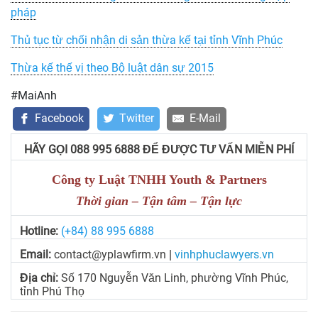
pháp
Thủ tục từ chối nhận di sản thừa kế tại tỉnh Vĩnh Phúc
Thừa kế thế vị theo Bộ luật dân sự 2015
#MaiAnh
Facebook
Twitter
E-Mail
HÃY GỌI 088 995 6888 ĐỂ ĐƯỢC TƯ VẤN MIỄN PHÍ
Công ty Luật TNHH Youth & Partners
Thời gian – Tận tâm – Tận lực
Hotline:
(+84) 88 995 6888
Email:
contact@yplawfirm.vn
vinhphuclawyers.vn
|
Địa chỉ:
Số 170 Nguyễn Văn Linh, phường Vĩnh Phúc,
tỉnh Phú Thọ