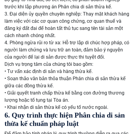
trước khi lập phương án Phân chia di sản thừa kế.
3. Đại diện ủy quyền chuyên nghiệp: Thay mặt khách hàng
làm việc với các cơ quan công chứng, cơ quan thuế và
đăng ký đất đai để hoàn tất thủ tục sang tên tài sản một
cách nhanh chóng nhất.
4. Phòng ngừa rủi ro từ xa: Hỗ trợ lập di chúc hợp pháp, có
người làm chứng và lưu trữ an toàn, đảm bảo ý nguyện
của người để lại di sản được thực thi tuyệt đối.
Dịch vụ trọng tâm của chúng tôi bao gồm:
• Tư vấn xác định di sản và hàng thừa kế.
• Soạn thảo văn bản thỏa thuận Phân chia di sản thừa kế
giữa các đồng thừa kế.
• Giải quyết tranh chấp thừa kế bằng con đường thương
lượng hoặc tố tụng tại Tòa án.
• Khai nhận di sản thừa kế có yếu tố nước ngoài.
6. Quy trình thực hiện Phân chia di sản
thừa kế chuẩn pháp luật
Để đảm bảo tính pháp lý, quy trình thường diễn ra qua các