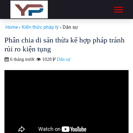
Home
›
Kiến thức pháp lý
›
Dân sự
Phân chia di sản thừa kế hợp pháp tránh
rủi ro kiện tụng
6 tháng trước
1028
Dân sự