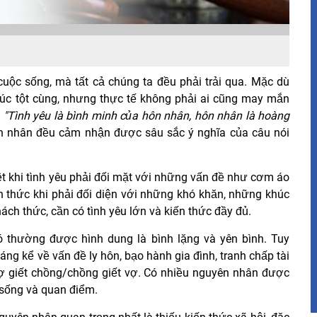
uộc sống, mà tất cả chúng ta đều phải trải qua. Mặc dù
húc tột cùng, nhưng thực tế không phải ai cũng may mắn
:
"Tình yêu là bình minh của hôn nhân, hôn nhân là hoàng
ôn nhân đều cảm nhận được sâu sắc ý nghĩa của câu nói
t khi tình yêu phải đối mặt với những vấn đề như cơm áo
hách thức khi phải đối diện với những khó khăn, những khúc
ch thức, cần có tình yêu lớn và kiến thức đầy đủ.
 thường được hình dung là bình lặng và yên bình. Tuy
áng kể về vấn đề ly hôn, bạo hành gia đình, tranh chấp tài
vợ giết chồng/chồng giết vợ. Có nhiều nguyên nhân được
i sống và quan điểm.