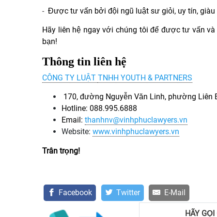
-
Được tư vấn bởi đội ngũ luật sư giỏi, uy tín, già
Hãy liên hệ ngay với chúng tôi để được tư vấn và 
bạn!
Thông tin liên hệ
CÔNG TY LUẬT
TNHH YOUTH & PARTNERS
170, đường Nguyễn Văn Linh, phường Liên Bả
Hotline:
088.995.6888
Email:
thanhnv@vinhphuclawyers.vn
Website:
www.vinhphuclawyers.vn
Trân trọng!
Facebook
Twitter
E-Mail
HÃY GỌI