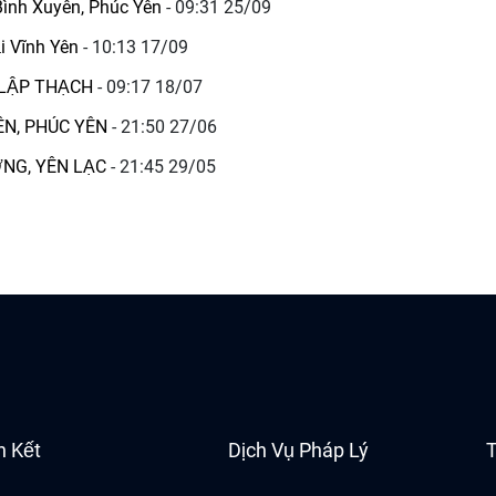
 Bình Xuyên, Phúc Yên
- 09:31 25/09
ại Vĩnh Yên
- 10:13 17/09
, LẬP THẠCH
- 09:17 18/07
ÊN, PHÚC YÊN
- 21:50 27/06
ỜNG, YÊN LẠC
- 21:45 29/05
n Kết
Dịch Vụ Pháp Lý
T