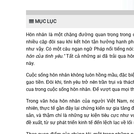
MỤC LỤC
Hôn nhân là một chặng đường quan trọng trong c
nhiều cặp đôi sau khi kết hôn tận hưởng hạnh p
như vậy. Có một câu ngạn ngữ Pháp nổi tiếng nói
hôn của tình yêu."
Tất cả những ai đã trải qua h
này.
Cuộc sống hôn nhân không luôn hồng mầu, đặc biệ
gạo tiền. Đôi khi, tình yêu trở nên trần trụi và t
cua trong cuộc sống hôn nhân. Để vượt qua mọi thá
Trong văn hóa hôn nhân của người Việt Nam, nó
nhiên, thực tế gần đây lại chứng kiến sự gia tăng đ
sản, và thậm chí là những sự kiện tiêu cực như 
đề xuất, từ sự phát triển kinh tế đến lệch lạc về lố