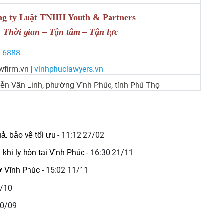
g ty Luật TNHH Youth & Partners
Thời gian – Tận tâm – Tận lực
5 6888
wfirm.vn
vinhphuclawyers.vn
|
ễn Văn Linh, phường Vĩnh Phúc, tỉnh Phú Thọ
uả, bảo vệ tối ưu
- 11:12 27/02
 khi ly hôn tại Vĩnh Phúc
- 16:30 21/11
 ở Vĩnh Phúc
- 15:02 11/11
1/10
30/09