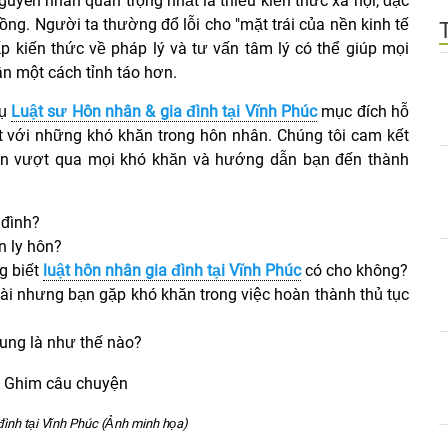
uyên nhân quan trọng nhất là thiếu kiến thức xã hội, đặc
ồng. Người ta thường đổ lỗi cho "mặt trái của nền kinh tế
ấp kiến thức về pháp lý và tư vấn tâm lý có thể giúp mọi
n một cách tỉnh táo hơn.
vụ
Luật sư Hôn nhân & gia đình tại Vĩnh Phúc
mục đích hỗ
t với những khó khăn trong hôn nhân. Chúng tôi cam kết
 bạn vượt qua mọi khó khăn và hướng dẫn bạn đến thành
 đình?
 ly hôn?
g biết
luật hôn nhân gia đình tại Vĩnh Phúc
có cho không?
i nhưng bạn gặp khó khăn trong việc hoàn thành thủ tục
hung là như thế nào?
đình tại Vĩnh Phúc (Ảnh minh họa)