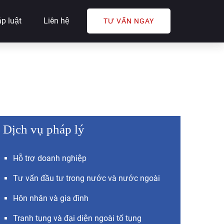
p luật
Liên hệ
TƯ VẤN NGAY
Dịch vụ pháp lý
Hỗ trợ doanh nghiệp
Tư vấn đầu tư trong nước và nước ngoài
Hôn nhân và gia đình
Tranh tụng và đại diện ngoài tố tụng