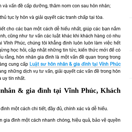
on và vấn đề cấp dưỡng, thăm nom con sau hôn nhân;
hủ tục ly hôn và giải quyết các tranh chấp tại tòa.
 tiết cho các bạn một cách dễ hiểu nhất, giúp các bạn nắm
ình, cũng như tư vấn các luật khác khi khách hàng có nhu
tại Vĩnh Phúc, chúng tôi khẳng định luôn luôn làm việc hết
gừng học hỏi, cập nhật những tin tức, kiến thức mới để có
u rằng, hôn nhân gia đình là một vấn đề quan trọng trong
 sàng cung cấp
Luật sư hôn nhân & gia đình tại Vĩnh Phúc
g những dịch vụ tư vấn, giải quyết các vấn đề trong hôn
 uy tín nhất.
nhân & gia đình tại Vĩnh Phúc
,
K
hách
ình một cách chi tiết, đầy đủ, chính xác và dễ hiểu.
ân gia đình một cách nhanh chóng, hiệu quả, bảo vệ quyền