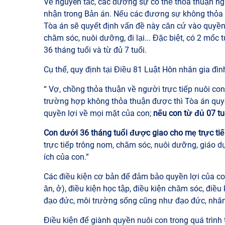
Về nguyên tắc, các đương sự có thể thỏa thuận ng
nhận trong Bản án. Nếu các đương sự không thỏa t
Tòa án sẽ quyết định vấn đề này căn cứ vào quyền 
chăm sóc, nuôi dưỡng, đi lại... Đặc biệt, có 2 mốc 
36 tháng tuổi và từ đủ 7 tuổi.
Cụ thể, quy định tại Điều 81 Luật Hôn nhân gia đìn
“ Vợ, chồng thỏa thuận về người trực tiếp nuôi con
trường hợp không thỏa thuận được thì Tòa án quyế
quyền lợi về mọi mặt của con;
nếu con từ đủ 07 tu
Con dưới 36 tháng tuổi được giao cho mẹ trực tiế
trực tiếp trông nom, chăm sóc, nuôi dưỡng, giáo 
ích của con.”
Các điều kiện cơ bản để đảm bảo quyền lợi của co
ăn, ở), điều kiện học tập, điều kiện chăm sóc, điều ki
đạo đức, môi trường sống cũng như đạo đức, nhâ
Điều kiện để giành quyền nuôi con trong quá trình 