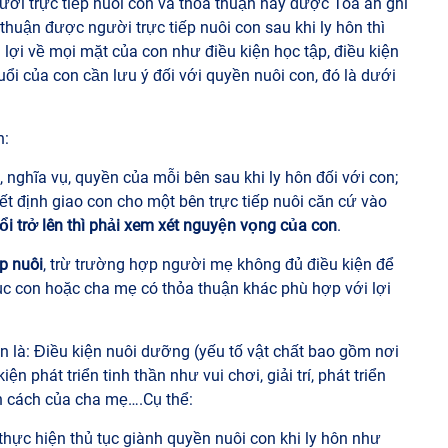
ười trực tiếp nuôi con và thỏa thuận này được Tòa án ghi
huận được người trực tiếp nuôi con sau khi ly hôn thì
lợi về mọi mặt của con như điều kiện học tập, điều kiện
tuổi của con cần lưu ý đối với quyền nuôi con, đó là dưới
h:
, nghĩa vụ, quyền của mỗi bên sau khi ly hôn đối với con;
t định giao con cho một bên trực tiếp nuôi căn cứ vào
ổi trở lên thì phải xem xét nguyện vọng của con
.
p nuôi
, trừ trường hợp người mẹ không đủ điều kiện để
dục con hoặc cha mẹ có thỏa thuận khác phù hợp với lợi
n là: Điều kiện nuôi dưỡng (yếu tố vật chất bao gồm nơi
ện phát triển tinh thần như vui chơi, giải trí, phát triển
n cách của cha mẹ….Cụ thể:
thực hiện thủ tục giành quyền nuôi con khi ly hôn như