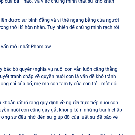
óp của bà Thảo. Và việc chứng minh thật sự khó khăn
hiện được sự bình đẳng và vị thế ngang bằng của người
trong thời kì hôn nhân. Tuy nhiên để chứng minh rạch ròi
hay bác bỏ quyền/nghĩa vụ nuôi con vẫn luôn căng thẳng
quyết tranh chấp về quyền nuôi con là vấn đề khó tránh
hông chỉ của bố, mẹ mà còn tâm lý của con trẻ - một đối
khoản rất rõ ràng quy định về người trực tiếp nuôi con
 quyền nuôi con cũng gay gắt không kém những tranh chấp
 đương sự đều nhờ đến sự giúp đỡ của luật sư để bảo vệ