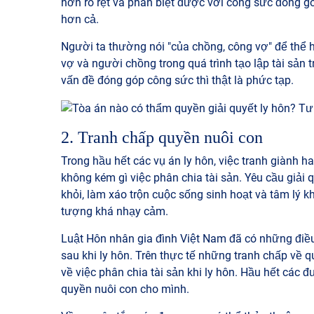
hơn rõ rệt và phân biệt được với công sức đóng g
hơn cả.
Người ta thường nói "của chồng, công vợ" để thể 
vợ và người chồng trong quá trình tạo lập tài sản 
vấn đề đóng góp công sức thì thật là phức tạp.
2. Tranh chấp quyền nuôi con
Trong hầu hết các vụ án ly hôn, việc tranh giành 
không kém gì việc phân chia tài sản. Yêu cầu giải 
khỏi, làm xáo trộn cuộc sống sinh hoạt và tâm lý k
tượng khá nhạy cảm.
Luật Hôn nhân gia đình Việt Nam đã có những điều 
sau khi ly hôn. Trên thực tế những tranh chấp về
về việc phân chia tài sản khi ly hôn. Hầu hết các
quyền nuôi con cho mình.