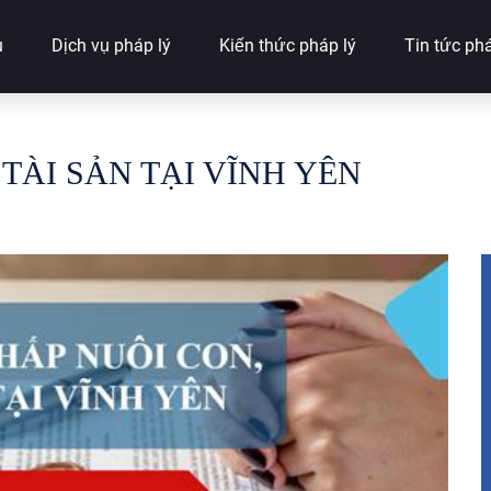
u
Dịch vụ pháp lý
Kiến thức pháp lý
Tin tức phá
TÀI SẢN TẠI VĨNH YÊN