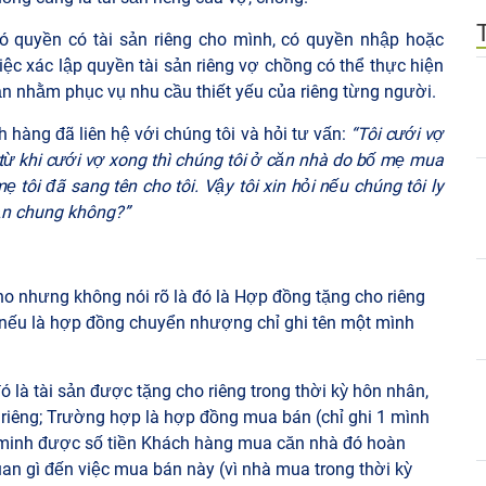
ó quyền có tài sản riêng cho mình, có quyền nhập hoặc
iệc xác lập quyền tài sản riêng vợ chồng có thể thực hiện
sản nhằm phục vụ nhu cầu thiết yếu của riêng từng người.
h hàng đã liên hệ với chúng tôi và hỏi tư vấn:
“Tôi cưới vợ
từ khi cưới vợ xong thì chúng tôi ở căn nhà do bố mẹ mua
tôi đã sang tên cho tôi. Vậy tôi xin hỏi nếu chúng tôi ly
sản chung không?”
o nhưng không nói rõ là đó là Hợp đồng tặng cho riêng
 nếu là hợp đồng chuyển nhượng chỉ ghi tên một mình
 là tài sản được tặng cho riêng trong thời kỳ hôn nhân,
n riêng; Trường hợp là hợp đồng mua bán (chỉ ghi 1 mình
 minh được số tiền Khách hàng mua căn nhà đó hoàn
an gì đến việc mua bán này (vì nhà mua trong thời kỳ