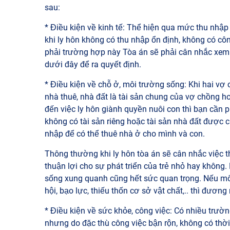
sau:
* Điều kiện về kinh tế: Thể hiện qua mức thu nhậ
khi ly hôn không có thu nhập ổn định, không có c
phải trường hợp này Tòa án sẽ phải cân nhắc xem 
dưới đây để ra quyết định.
* Điều kiện về chỗ ở, môi trường sống: Khi hai vợ
nhà thuê, nhà đất là tài sản chung của vợ chồng ho
đến việc ly hôn giành quyền nuôi con thì bạn cần p
không có tài sản riêng hoặc tài sản nhà đất được ch
nhập để có thể thuê nhà ở cho mình và con.
Thông thường khi ly hôn tòa án sẽ cân nhắc việc t
thuận lợi cho sự phát triển của trẻ nhỏ hay không.
sống xung quanh cũng hết sức quan trọng. Nếu mô
hội, bạo lực, thiếu thốn cơ sở vật chất,.. thì đương
* Điều kiện về sức khỏe, công việc: Có nhiều trườ
nhưng do đặc thù công việc bận rộn, không có thời