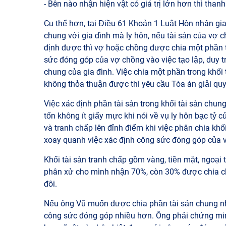
- Bên nào nhận hiện vật có giá trị lớn hơn thì than
Cụ thể hơn, tại Điều 61 Khoản 1 Luật Hôn nhân gi
chung với gia đình mà ly hôn, nếu tài sản của vợ c
định được thì vợ hoặc chồng được chia một phần t
sức đóng góp của vợ chồng vào việc tạo lập, duy tr
chung của gia đình. Việc chia một phần trong khối
không thỏa thuận được thì yêu cầu Tòa án giải quy
Việc xác định phần tài sản trong khối tài sản chu
tốn không ít giấy mực khi nói về vụ ly hôn bạc tỷ
và tranh chấp lên đỉnh điểm khi việc phân chia khố
xoay quanh việc xác định công sức đóng góp của v
Khối tài sản tranh chấp gồm vàng, tiền mặt, ngoại 
phân xử cho mình nhận 70%, còn 30% được chia ch
đôi.
Nếu ông Vũ muốn được chia phần tài sản chung n
công sức đóng góp nhiều hơn. Ông phải chứng min