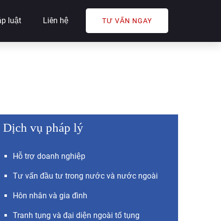
p luật
Liên hệ
TƯ VẤN NGAY
Dịch vụ pháp lý
Hỗ trợ doanh nghiệp
Tư vấn đầu tư trong nước và nước ngoài
Hôn nhân và gia đình
Tranh tụng và đại diện ngoài tố tụng