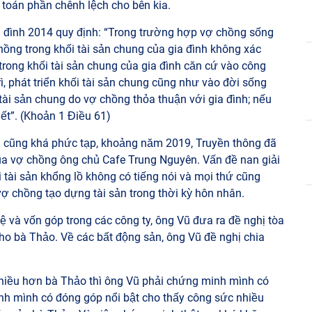
h toán phần chênh lệch cho bên kia.
a đình 2014 quy định: “Trong trường hợp vợ chồng sống
hồng trong khối tài sản chung của gia đình không xác
rong khối tài sản chung của gia đình căn cứ vào công
ì, phát triển khối tài sản chung cũng như vào đời sống
 tài sản chung do vợ chồng thỏa thuận với gia đình; nếu
ết”. (Khoản 1 Điều 61)
ng cũng khá phức tạp, khoảng năm 2019,
Truyền thông đã
 của vợ chồng ông chủ Cafe Trung Nguyên. Vấn đề nan giải
i tài sản khổng lồ không có tiếng nói và mọi thứ cũng
ợ chồng tạo dựng tài sản trong thời kỳ hôn nhân.
tệ và vốn góp trong các công ty, ông Vũ đưa ra đề nghị tòa
o bà Thảo. Về các bất động sản, ông Vũ đề nghị chia
hiều hơn bà Thảo thì ông Vũ phải chứng minh mình có
h mình có đóng góp nổi bật cho thấy công sức nhiều