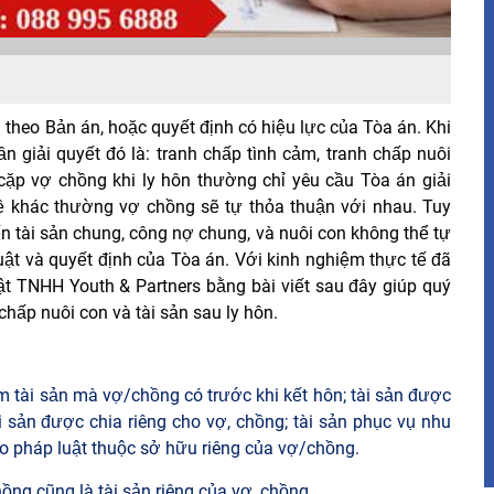
 theo Bản án, hoặc quyết định có hiệu lực của Tòa án. Khi
n giải quyết đó là: tranh chấp tình cảm, tranh chấp nuôi
 cặp vợ chồng khi ly hôn thường chỉ yêu cầu Tòa án giải
đề khác thường vợ chồng sẽ tự thỏa thuận với nhau. Tuy
đến tài sản chung, công nợ chung, và nuôi con không thể tự
ật và quyết định của Tòa án. Với kinh nghiệm thực tế đã
uật TNHH Youth & Partners bằng bài viết sau đây giúp quý
chấp nuôi con và tài sản sau ly hôn.
m tài sản mà vợ/chồng có trước khi kết hôn; tài sản được
ài sản được chia riêng cho vợ, chồng; tài sản phục vụ nhu
eo pháp luật thuộc sở hữu riêng của vợ/chồng.
ồng cũng là tài sản riêng của vợ, chồng.