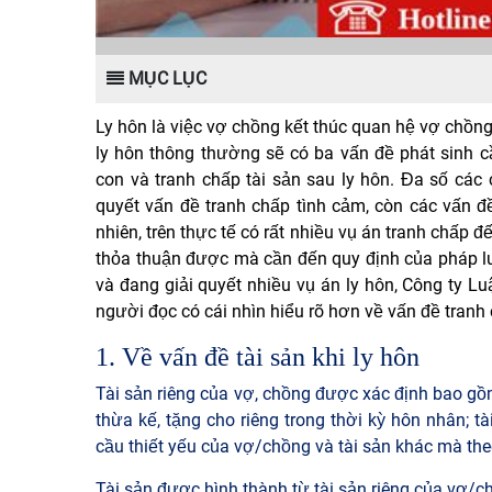
MỤC LỤC
Ly hôn là việc vợ chồng kết thúc quan hệ vợ chồng
ly hôn thông thường sẽ có ba vấn đề phát sinh cầ
con và tranh chấp tài sản sau ly hôn. Đa số các
quyết vấn đề tranh chấp tình cảm, còn các vấn 
nhiên, trên thực tế có rất nhiều vụ án tranh chấp 
thỏa thuận được mà cần đến quy định của pháp lu
và đang giải quyết nhiều vụ án ly hôn, Công ty L
người đọc có cái nhìn hiểu rõ hơn về vấn đề tranh 
1. Về vấn đề tài sản khi ly hôn
Tài sản riêng của vợ, chồng được xác định bao gồ
thừa kế, tặng cho riêng trong thời kỳ hôn nhân; t
cầu thiết yếu của vợ/chồng và tài sản khác mà th
Tài sản được hình thành từ tài sản riêng của vợ/ch