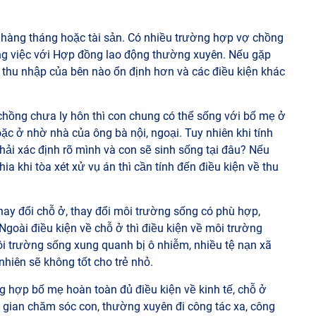
p hàng tháng hoặc tài sản. Có nhiều trường hợp vợ chồng
ông việc với Hợp đồng lao động thường xuyên. Nếu gặp
thu nhập của bên nào ổn định hơn và các điều kiện khác
 chồng chưa ly hôn thì con chung có thể sống với bố mẹ ở
ặc ở nhờ nhà của ông bà nội, ngoại. Tuy nhiên khi tính
hải xác định rõ mình và con sẽ sinh sống tại đâu? Nếu
ia khi tòa xét xử vụ án thì cần tính đến điều kiện về thu
hay đổi chỗ ở, thay đổi môi trường sống có phù hợp,
 Ngoài điều kiện về chỗ ở thì điều kiện về môi trường
i trường sống xung quanh bị ô nhiễm, nhiều tệ nạn xã
 nhiên sẽ không tốt cho trẻ nhỏ.
ng hợp bố mẹ hoàn toàn đủ điều kiện về kinh tế, chỗ ở
 gian chăm sóc con, thường xuyên đi công tác xa, công