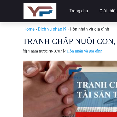
Trang chủ
Giới thiệ
Home
›
Dịch vụ pháp lý
›
Hôn nhân và gia đình
TRANH CHẤP NUÔI CON, 
4 năm trước
3707
Hôn nhân và gia đình