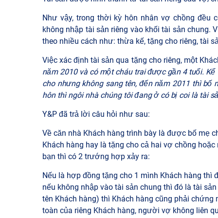
Như vậy, trong thời kỳ hôn nhân vợ chồng đều c
không nhập tài sản riêng vào khối tài sản chung. V
theo nhiều cách như: thừa kế, tặng cho riêng, tài 
Việc xác định tài sản qua tặng cho riêng, một Khác
năm 2010 và có một cháu trai được gần 4 tuổi. Kể 
cho nhưng không sang tên, đến năm 2011 thì bố mẹ 
hôn thì ngôi nhà chúng tôi đang ở có bị coi là tài 
Y&P đã trả lời câu hỏi như sau:
Về căn nhà Khách hàng trình bày là được bố mẹ ch
Khách hàng hay là tặng cho cả hai vợ chồng hoặc
bạn thì có 2 trướng hợp xảy ra:
Nếu là hợp đồng tặng cho 1 mình Khách hàng thì đó
nếu không nhập vào tài sản chung thì đó là tài sả
tên Khách hàng) thì Khách hàng cũng phải chứng
toàn của riêng Khách hàng, người vợ không liên qu