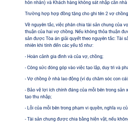
hôn nhân) và Khách hàng không sát nhập căn nhà nà
Trường hợp hợp đồng tặng cho ghi tên 2 vợ chồng 
Về nguyên tắc, việc phân chia tài sản chung của vợ
thuận của hai vợ chồng. Nếu không thỏa thuận được
sản được Tòa án giải quyết theo nguyên tắc: Tài 
nhiên khi tính đến các yếu tố như:
- Hoàn cảnh gia đình và của vợ, chồng;
- Công sức đóng góp vào việc tạo lập, duy trì và phá
- Vợ chồng ở nhà lao động (ví dụ chăm sóc con cái,
- Bảo vệ lợi ích chính đáng của mỗi bên trong sản 
tạo thu nhập;
- Lỗi của mỗi bên trong phạm vi quyền, nghĩa vụ c
- Tài sản chung được chia bằng hiện vật, nếu không 