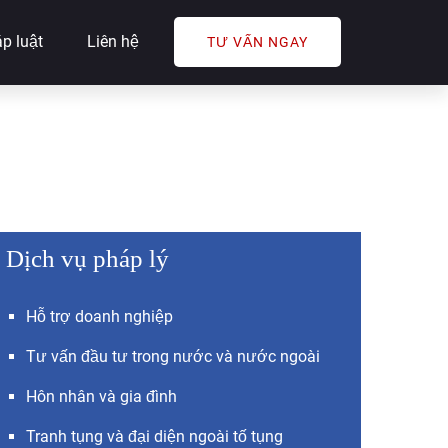
p luật
Liên hệ
TƯ VẤN NGAY
Dịch vụ pháp lý
Hỗ trợ doanh nghiệp
Tư vấn đầu tư trong nước và nước ngoài
Hôn nhân và gia đình
Tranh tụng và đại diện ngoài tố tụng