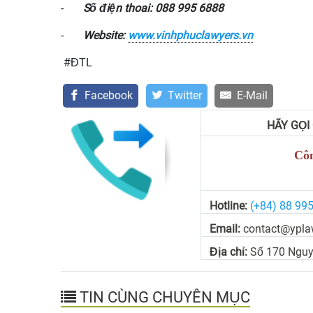
-
Số điện thoai:
088 995 6888
-
Website:
www.
vinhphuclawyers
.vn
#ĐTL
Facebook
Twitter
E-Mail
HÃY GỌI
Côn
Hotline:
(+84) 88 99
Email:
contact@ypla
Địa chỉ:
Số 170 Nguy
TIN CÙNG CHUYÊN MỤC