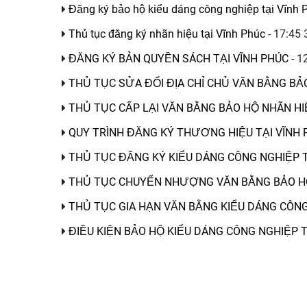
Đăng ký bảo hộ kiểu dáng công nghiệp tại Vĩnh
Thủ tục đăng ký nhãn hiệu tại Vĩnh Phúc
- 17:45
ĐĂNG KÝ BẢN QUYỀN SÁCH TẠI VĨNH PHÚC
- 1
THỦ TỤC SỬA ĐỔI ĐỊA CHỈ CHỦ VĂN BẰNG BẢ
THỦ TỤC CẤP LẠI VĂN BẰNG BẢO HỘ NHÃN HI
QUY TRÌNH ĐĂNG KÝ THƯƠNG HIỆU TẠI VĨNH
THỦ TỤC ĐĂNG KÝ KIỂU DÁNG CÔNG NGHIỆP T
THỦ TỤC CHUYỂN NHƯỢNG VĂN BẰNG BẢO HỘ
THỦ TỤC GIA HẠN VĂN BẰNG KIỂU DÁNG CÔNG
ĐIỀU KIỆN BẢO HỘ KIỂU DÁNG CÔNG NGHIỆP 