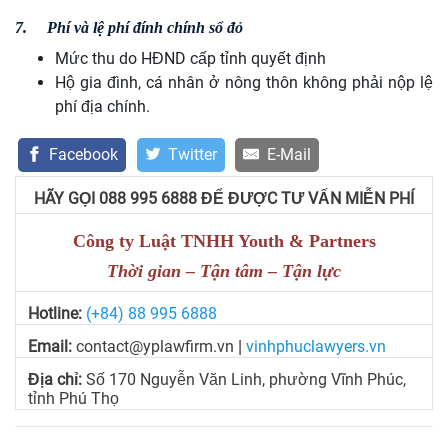
7.
Phí và lệ phí đính chính sổ đỏ
Mức thu do HĐND cấp tỉnh quyết định
Hộ gia đình, cá nhân ở nông thôn không phải nộp lệ
phí địa chính.
Facebook
Twitter
E-Mail
HÃY GỌI 088 995 6888 ĐỂ ĐƯỢC TƯ VẤN MIỄN PHÍ
Công ty Luật TNHH Youth & Partners
Thời gian – Tận tâm – Tận lực
Hotline:
(+84) 88 995 6888
Email:
contact@yplawfirm.vn
vinhphuclawyers.vn
|
Địa chỉ:
Số 170 Nguyễn Văn Linh, phường Vĩnh Phúc,
tỉnh Phú Thọ