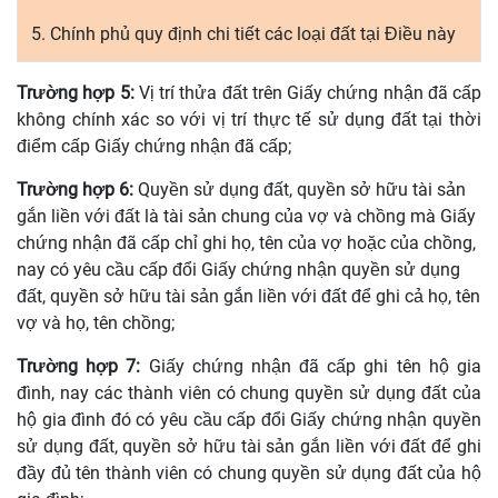
5. Chính phủ quy định chi tiết các loại đất tại Điều này
Trường hợp 5:
Vị trí
thửa
đất trên Giấy chứng nhận đã cấp
không chính xác so với vị trí thực tế sử dụng đất tại thời
điểm cấp Giấy chứng nhận
đã
cấp;
Trường hợp 6:
Quyền sử dụng đất,
quyền
sở
hữu
tài sản
gắn li
ề
n với đất là tài sản chung của vợ và chồng mà Giấy
chứng nhận đã cấp chỉ ghi họ, tên của vợ hoặc của
chồng
,
nay có yêu cầu cấp
đổi
Giấy
chứng
nhận quy
ề
n sử dụng
đất, quy
ề
n sở hữu tài sản gắn liền với đất
để
ghi cả họ, tên
vợ và họ, tên chồng;
Trường hợp 7:
Giấy chứng nhận đã cấp ghi tên hộ gia
đình, nay các thành viên có chung quyền sử dụng
đất
của
hộ gia đình đó có yêu cầu cấp
đổi Giấy chứng nhận
quyền
sử dụng đất, quyền sở
hữu
tài sản gắn liền với đất để ghi
đầy đủ tên thành viên có chung quyền sử dụng đất của hộ