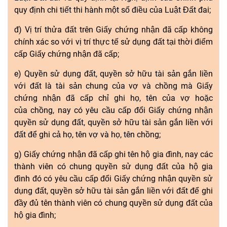
quy định chi tiết thi hành một số điều của Luật Đất đai;
đ) Vị trí
thửa
đất trên Giấy chứng nhận đã cấp không
chính xác so với vị trí thực tế sử dụng đất tại thời điểm
cấp Giấy chứng nhận
đã
cấp;
e) Quyền sử dụng đất,
quyền
sở
hữu
tài sản gắn li
ề
n
với đất là tài sản chung của vợ và chồng mà Giấy
chứng nhận đã cấp chỉ ghi họ, tên của vợ hoặc
của
chồng
, nay có yêu cầu cấp
đổi
Giấy
chứng
nhận
quy
ề
n sử dụng đất, quy
ề
n sở hữu tài sản gắn liền với
đất
để
ghi cả họ, tên vợ và họ, tên chồng;
g) Giấy chứng nhận đã cấp ghi tên hộ gia đình, nay các
thành viên có chung quyền sử dụng
đất
của hộ gia
đình đó có yêu cầu cấp
đổi Giấy chứng nhận
quyền sử
dụng đất, quyền sở
hữu
tài sản gắn liền với đất để ghi
đầy đủ tên thành viên có chung quyền sử dụng đất của
hộ gia đình;