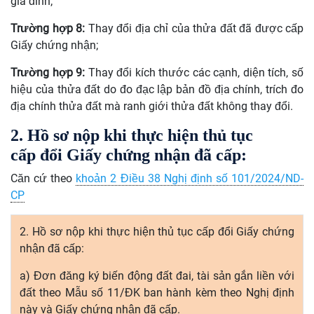
gia đình;
Trường hợp
8
:
Thay đổi địa chỉ của
thửa
đất đã được cấp
Giấy chứng nhận;
Trường hợp
9
:
Thay đổi kích thước các cạnh, diện tích, số
hiệu của thửa đất do đo đạc lập bản đồ địa chính, trích đo
địa chính thửa đất mà ranh giới thửa đất không thay đổi.
2. Hồ sơ nộp khi thực hiện thủ tục
cấp
đổi
Giấy chứng nhận đã cấp:
Căn cứ theo
khoản 2 Điều 38 Nghị định số 101/2024/ND-
CP
2. Hồ sơ nộp khi thực hiện thủ tục cấp
đổi
Giấy chứng
nhận đã cấp:
a)
Đơn
đăng ký biến động đất đai, tài sản
gắn
liền với
đất theo Mẫu số 11/ĐK ban hành kèm theo Nghị định
này và Gi
ấ
y chứng nhận đã cấp.