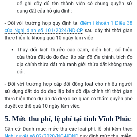
để ghi đầy đủ tên thành viên có chung quyền sử
dụng đất của hộ gia đình;
- Đối với t
rường hợp quy định tại
điểm i khoản 1 Điều 38
của Nghị định
số 101/2024/ND-CP
sau đây
thì thời gian
thực hiện là
không quá 10 ngày làm việc
Thay đổi kích thước các cạnh, diện tích,
số
hiệu
của
thửa
đất do đo đạc lập bản đồ địa chính, trích đo
địa chính
thửa
đất mà ranh giới
thửa đất
không thay
đổi.
- Đối với trường hợp
cấp đổi đồng loạt cho nhiều người
sử dụng đất do đo đạc lập bản đồ địa chính thì thời gian
thực hiện theo dự án đã được cơ quan có thẩm quyền phê
duyệt
có thể quá 10 ngày làm việc.
5. Mức thu phí, lệ phí
tại tỉnh Vĩnh Phúc
Căn cứ Danh mục, mức thu các loại phí, lệ phí kèm theo
Nghị quyết số 02/2020/NQ-HĐND
quy định mức thu, miễn,