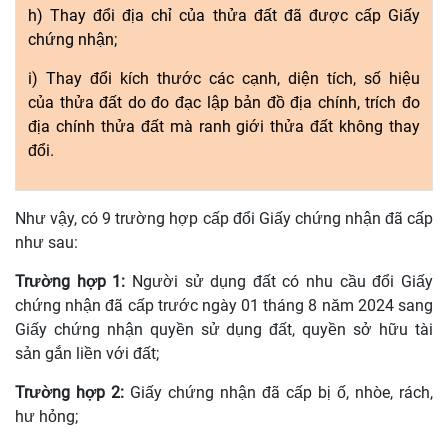
h) Thay đổi địa chỉ của
thửa
đất đã được cấp Giấy
chứng nhận;
i) Thay đổi kích thước các cạnh, diện tích,
số
hiệu
của
thửa
đất do đo đạc lập bản đồ địa chính, trích đo
địa chính
thửa
đất mà ranh giới
thửa đất
không thay
đổi.
Như vậy, có 9 trường hợp cấp đổi Giấy chứng nhận đã cấp
như sau:
Trường hợp 1:
Người sử dụng đất có nhu
cầu đổi
Giấy
chứng nhận
đã
cấp trước ngày 01 tháng 8 năm 2024 sang
Giấy chứng nhận quyền sử dụng đất, quy
ề
n sở
hữu
tài
sản
gắn
liền với đất;
Trường hợp 2:
Giấy chứng nhận
đã
cấp bị ố, nhòe, rách,
hư
hỏng
;