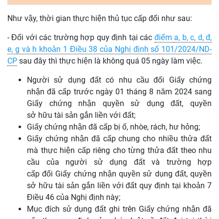
Như vậy, thời gian thực hiện thủ tục cấp đổi như sau:
- Đối với các trường hợp quy định tại các
điểm
a, b, c, d, đ,
e, g và h khoản 1 Điều 38 của Nghị định
số 101/2024/ND-
CP
sau đây thì thực hiện là không quá 05 ngày làm việc.
Người sử dụng đất có nhu
cầu đổi
Giấy chứng
nhận
đã
cấp trước ngày 01 tháng 8 năm 2024 sang
Giấy chứng nhận quyền sử dụng đất, quy
ề
n
sở
hữu
tài sản
gắn
liền với đất;
Giấy chứng nhận
đã
cấp bị ố, nhòe, rách, hư
hỏng
;
Giấy chứng nhận
đã
cấp chung cho nhiều thửa đất
mà thực hiện cấp riêng cho từng thửa đất theo nhu
cầu của người sử dụng đất và trường hợp
cấp
đổi
Giấy chứng nhận quyền sử dụng đất, quyền
sở hữu tài sản gắn liền với đất quy định tại khoản 7
Điều 46 của Nghị định này;
Mục đích sử dụng đất ghi trên Giấy chứng nhận
đ
ã