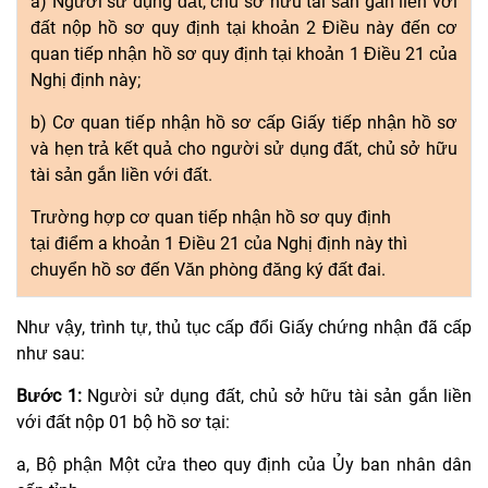
a) Người sử dụng đất, chủ sở hữu tài sản gắn liền với
đất nộp hồ sơ quy định tại khoản 2 Điều này đến cơ
quan tiếp nhận hồ sơ quy định tại
khoản 1 Điều 21 của
Nghị định này
;
b) Cơ quan tiếp nhận hồ sơ cấp Giấy tiếp nhận hồ sơ
và hẹn
trả
kết quả cho người sử dụng
đất
,
chủ
sở hữu
tài sản
gắn liền
với đất.
Trường hợp cơ quan tiếp nhận hồ sơ quy định
tại
điểm a khoản 1 Điều 21 của Nghị định này
thì
chuy
ể
n hồ sơ
đến
Văn phòng đăng ký đất đai.
Như vậy, trình tự, thủ tục cấp đổi Giấy chứng nhận đã cấp
như sau:
Bước 1:
Người sử dụng đất, chủ sở hữu tài sản gắn liền
với đất nộp 01 bộ hồ sơ tại:
a, Bộ phận Một cửa theo quy định của Ủy ban nhân dân