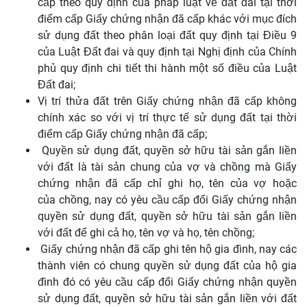
cấp theo quy định của pháp luật về đất đai tại thời
điểm cấp Giấy chứng nhận đã cấp khác với mục đích
sử dụng đất theo phân loại đất quy định tại Điều 9
của Luật Đất đai và quy định tại Nghị định của Chính
phủ quy định chi tiết thi hành một số điều của Luật
Đất đai;
Vị trí
thửa
đất trên Giấy chứng nhận đã cấp không
chính xác so với vị trí thực tế sử dụng đất tại thời
điểm cấp Giấy chứng nhận
đã
cấp;
Quyền sử dụng đất,
quyền
sở
hữu
tài sản gắn li
ề
n
với đất là tài sản chung của vợ và chồng mà Giấy
chứng nhận đã cấp chỉ ghi họ, tên của vợ hoặc
của
chồng
, nay có yêu cầu cấp
đổi
Giấy
chứng
nhận
quy
ề
n sử dụng đất, quy
ề
n sở hữu tài sản gắn liền
với đất
để
ghi cả họ, tên vợ và họ, tên chồng;
Giấy chứng nhận đã cấp ghi tên hộ gia đình, nay các
thành viên có chung quyền sử dụng
đất
của hộ gia
đình đó có yêu cầu cấp
đổi Giấy chứng nhận
quyền
sử dụng đất, quyền sở
hữu
tài sản gắn liền với đất