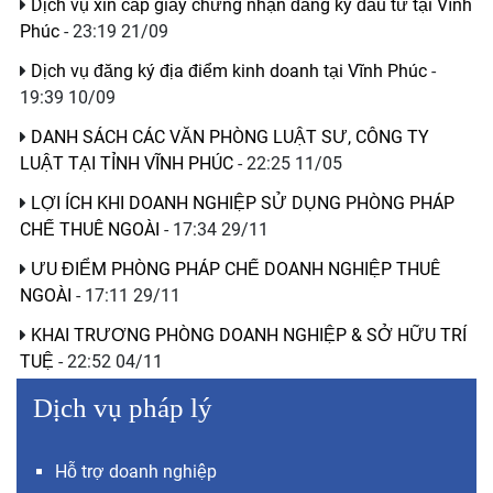
Dịch vụ xin cấp giấy chứng nhận đăng ký đầu tư tại Vĩnh
Phúc
- 23:19 21/09
Dịch vụ đăng ký địa điểm kinh doanh tại Vĩnh Phúc
-
19:39 10/09
DANH SÁCH CÁC VĂN PHÒNG LUẬT SƯ, CÔNG TY
LUẬT TẠI TỈNH VĨNH PHÚC
- 22:25 11/05
LỢI ÍCH KHI DOANH NGHIỆP SỬ DỤNG PHÒNG PHÁP
CHẾ THUÊ NGOÀI
- 17:34 29/11
ƯU ĐIỂM PHÒNG PHÁP CHẾ DOANH NGHIỆP THUÊ
NGOÀI
- 17:11 29/11
KHAI TRƯƠNG PHÒNG DOANH NGHIỆP & SỞ HỮU TRÍ
TUỆ
- 22:52 04/11
Dịch vụ pháp lý
Hỗ trợ doanh nghiệp