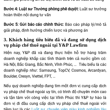
Bước 4: Luật sư Trưởng phòng phê duyệt:
Luật sư trưởng
hoàn thiện nội dung tư vấn
Bước 5: Gửi báo cáo chính thức:
Báo cáo pháp lý/mô tả
giải pháp, định hướng chiến lược và phương án
3. Khách hàng tiêu biểu đã và đang sử dụng dịch
vụ pháp chế thuê ngoài tại Y&P Lawfirm
Hiện nay, Y&P đã và đang thực hiện hỗ trợ hàng trăm
doanh nghiệp khắp các tỉnh thành trên cả nước gồm có:
Hà Nội, Bắc Giang, Bắc Ninh, Vĩnh Phúc, … Tiêu biểu là các
doanh nghiệp như: Samsung, TopCV, Cosmos, Arcardyan,
Boulder, Cresyn, Viettel, FPT, …
Nếu quý doanh nghiệp đang tìm một đơn vị cung cấp dịch
vụ pháp chế thuê ngoài uy tín, có trình độ chuyên môn cao
và tận tâm với công việc tại Vĩnh Phúc thì Y&P tự hào là
đơn vị đi đầu cung cấp dịch vụ pháp chế thuê ngoài với
tiềm lực là các
Luật sư, chuyên viên giàu kinh nghiệm lâu