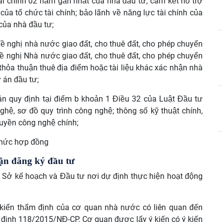
tài chính 02 năm gần nhất của nhà đầu tư; cam kết hỗ trợ
 của tổ chức tài chính; bảo lãnh về năng lực tài chính của
 của nhà đầu tư;
ề nghị nhà nước giao đất, cho thuê đất, cho phép chuyển
 nghị Nhà nước giao đất, cho thuê đất, cho phép chuyển
thỏa thuận thuê địa điểm hoặc tài liệu khác xác nhận nhà
 án đầu tư;
 án quy định tại điểm b khoản 1 Điều 32 của Luật Đầu tư
hệ, sơ đồ quy trình công nghệ; thông số kỹ thuật chính,
huyền công nghệ chính;
thức hợp đồng
hận đăng ký đầu tư
 Sở kế hoạch và Đầu tư nơi dự định thực hiện hoạt động
kiến thẩm định của cơ quan nhà nước có liên quan đến
 định 118/2015/NĐ-CP. Cơ quan được lấy ý kiến có ý kiến