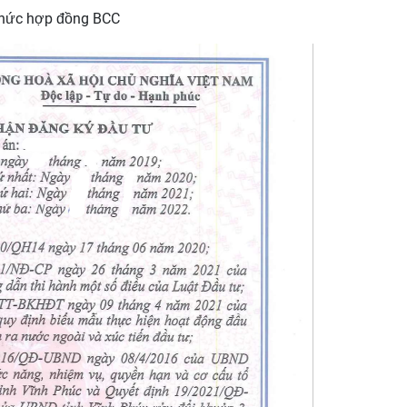
 thức hợp đồng BCC