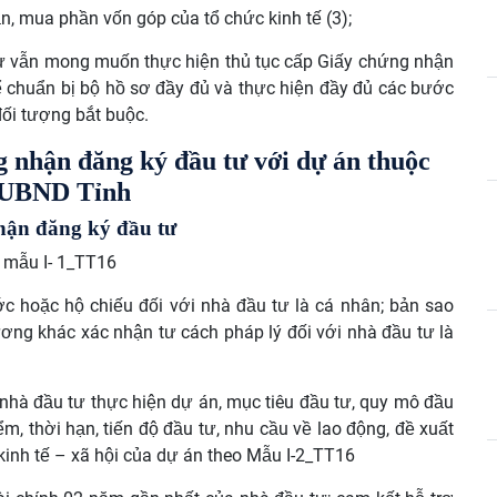
n, mua phần vốn góp của tổ chức kinh tế (3);
 tư vẫn mong muốn thực hiện thủ tục cấp Giấy chứng nhận
hể chuẩn bị bộ hồ sơ đầy đủ và thực hiện đầy đủ các bước
đối tượng bắt buộc.
ng nhận đăng ký đầu tư với dự án thuộc
ư UBND Tỉnh
nhận đăng ký đầu tư
o mẫu I- 1_TT16
 hoặc hộ chiếu đối với nhà đầu tư là cá nhân; bản sao
ơng khác xác nhận tư cách pháp lý đối với nhà đầu tư là
nhà đầu tư thực hiện dự án, mục tiêu đầu tư, quy mô đầu
m, thời hạn, tiến độ đầu tư, nhu cầu về lao động, đề xuất
kinh tế – xã hội của dự án theo Mẫu I-2_TT16