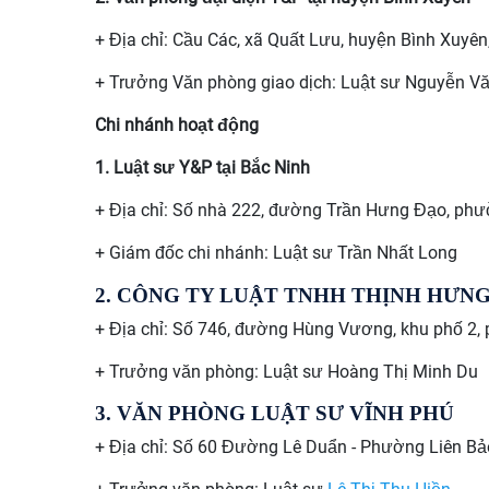
+ Địa chỉ: Cầu Các, xã Quất Lưu, huyện Bình Xuyên
+ Trưởng Văn phòng giao dịch: Luật sư Nguyễn V
Chi nhánh hoạt động
1. Luật sư Y&P tại Bắc Ninh
+ Địa chỉ: Số nhà 222, đường Trần Hưng Đạo, phươ
+ Giám đốc chi nhánh: Luật sư Trần Nhất Long
2.
CÔNG TY LUẬT TNHH THỊNH HƯN
+ Địa chỉ: Số 746, đường Hùng Vương, khu phố 2,
+ Trưởng văn phòng: Luật sư
Hoàng Thị Minh Du
3.
VĂN PHÒNG LUẬT SƯ VĨNH PHÚ
+ Địa chỉ: Số 60 Đường Lê Duẩn - Phường Liên Bảo