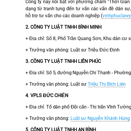
Công ty này nổi bật với phương châm "Thời Gian
dạng từ tranh tụng đến tư vấn các vấn đề dân sự, h
hỗ trợ tư vấn cho các doanh nghiệp (
vinhphuclawy
2. CÔNG TY LUẬT TNHH BÌNH MINH
+ Địa chỉ:
Số 8, Phố Trần Quang Sơn, Khu dân cư số
+ Trưởng văn phòng: Luật sư
Triệu Đức Định
3. CÔNG TY LUẬT TNHH LIÊN PHÚC
+ Địa chỉ:
Số 5, đường Nguyễn Chí Thanh - Phường 
+ Trưởng văn phòng: Luật sư
Triệu Thị Bích Liên
4
.
VPLS ĐỨC CHIẾN
+ Địa chỉ:
Tổ dân phố Đội cấn - Thị trấn Vĩnh Tườn
+ Trưởng văn phòng:
Luật sư Nguyễn Khánh Hùng
5
.
CÔNG TY LUẬT TNHH AN BÌNH