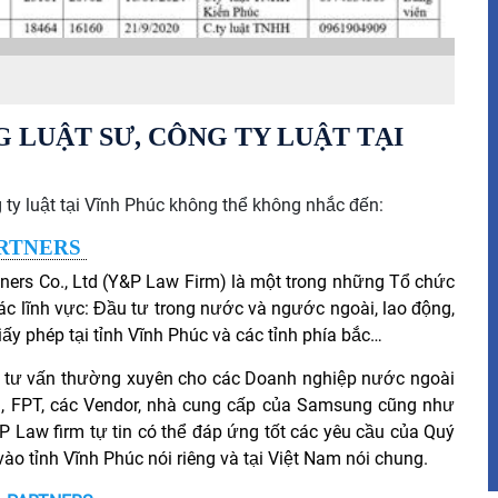
G LUẬT SƯ, CÔNG TY LUẬT TẠI
y luật tại Vĩnh Phúc không thể không nhắc đến:
ARTNERS
ners Co., Ltd (Y&P Law Firm)
là một trong những Tổ chức
ác lĩnh vực: Đầu tư trong nước và ngước ngoài, lao động,
y phép tại tỉnh Vĩnh Phúc và các tỉnh phía bắc…
ện tư vấn thường xuyên cho các Doanh nghiệp nước ngoài
l, FPT, các Vendor, nhà cung cấp của Samsung cũng như
 Law firm tự tin có thể đáp ứng tốt các yêu cầu của Quý
o tỉnh Vĩnh Phúc nói riêng và tại Việt Nam nói chung.