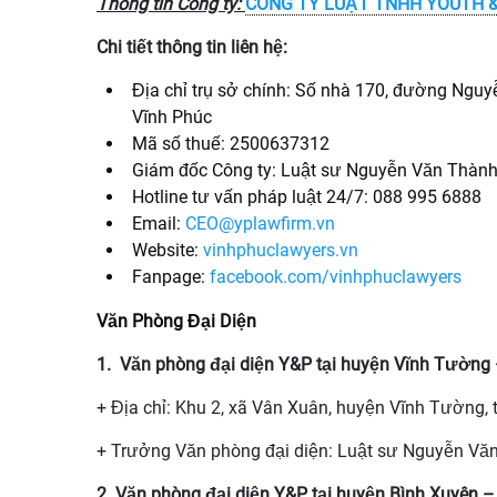
Thông tin Công ty:
CÔNG TY LUẬT TNHH YOUTH 
Chi tiết thông tin liên hệ:
Địa chỉ trụ sở chính:
Số nhà 170, đường Nguyễn
Vĩnh Phúc
Mã số thuế:
2500637312
Giám đốc Công ty:
Luật sư Nguyễn Văn Thàn
Hotline tư vấn pháp luật 24/7
:
088 995 6888
Email:
CEO@yplawfirm.vn
Website:
vinhphuclawyers.vn
Fanpage:
facebook.com/vinhphuclawyers
Văn Phòng Đại Diện
1. Văn phòng đại diện Y&P tại huyện Vĩnh Tường
+ Địa chỉ: Khu 2, xã Vân Xuân, huyện Vĩnh Tường, t
+ Trưởng Văn phòng đại diện: Luật sư Nguyễn V
2. Văn phòng đại diện Y&P tại huyện Bình Xuyên 