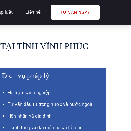
p luật
Liên hệ
TƯ VẤN NGAY
TẠI TỈNH VĨNH PHÚC
Dịch vụ pháp lý
Hỗ trợ doanh nghiệp
Tư vấn đầu tư trong nước và nước ngoài
Hôn nhân và gia đình
Tranh tụng và đại diện ngoài tố tụng