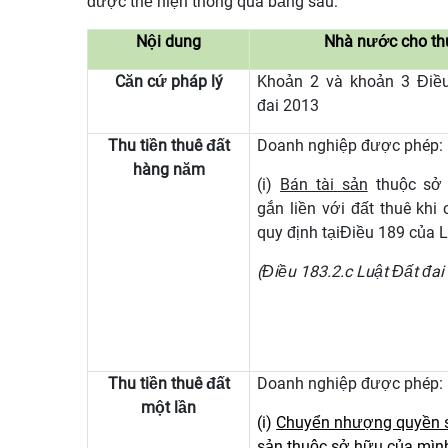
được thể hiện thông qua bảng sau:
Nội dung
Nhà nước cho th
Căn cứ pháp lý
Khoản 2 và khoản 3 Điề
đai 2013
Thu tiền thuê đất
Doanh nghiệp được phép:
hàng năm
(i)
Bán tài sản
thuộc sở
gắn liền với đất thuê khi 
quy định tại
Điều 189 của L
(Điều 183.2.c Luật Đất đai
Thu tiền thuê đất
Doanh nghiệp được phép:
một lần
(i)
Chuyển nhượng quyền sử
sản
thuộc sở hữu của mình