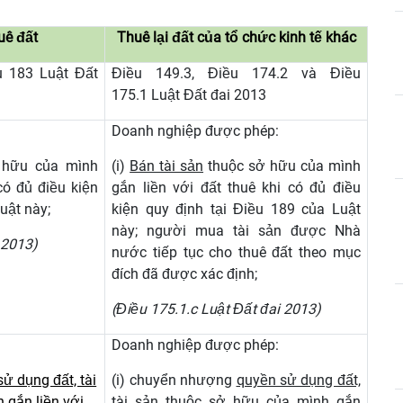
uê đất
Thuê lại đất của tổ chức kinh tế khác
u 183 Luật Đất
Điều 149.3, Điều 174.2 và Điều
175.1 Luật Đất đai 2013
Doanh nghiệp được phép:
 hữu của mình
(i)
Bán tài sản
thuộc sở hữu của mình
có đủ điều kiện
gắn liền với đất thuê khi có đủ điều
uật này;
kiện quy định tại Điều 189 của Luật
này; người mua tài sản được Nhà
 2013)
nước tiếp tục cho thuê đất theo mục
đích đã được xác định;
(Điều 175.1.c Luật Đất đai 2013)
Doanh nghiệp được phép:
 dụng đất, tài
(i) chuyển nhượng
quyền sử dụng đất,
 gắn liền với
tài sản
thuộc sở hữu của mình gắn