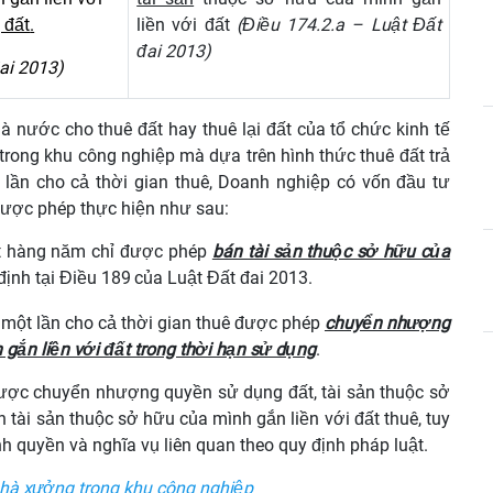
 đất
.
liền với đất
(Điều 174.2.a – Luật Đất
đai 2013)
ai 2013)
nước cho thuê đất hay thuê lại đất của tổ chức kinh tế
trong khu công nghiệp mà dựa trên hình thức thuê đất trả
t lần cho cả thời gian thuê, Doanh nghiệp có vốn đầu tư
ược phép thực hiện như sau:
đất hàng năm chỉ được phép
bán tài sản thuộc sở hữu của
định tại Điều 189
của Luật Đất đai 2013.
ất một lần cho cả thời gian thuê được phép
chuyển nhượng
gắn liền với đất trong thời hạn sử dụng
.
ược chuyển nhượng quyền sử dụng đất,
tài sản thuộc sở
tài sản thuộc sở hữu của mình gắn liền với đất thuê, tuy
h quyền và nghĩa vụ liên quan theo quy định pháp luật.
hà xưởng trong khu công nghiệp