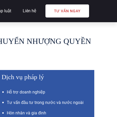
p luật
Liên hệ
TƯ VẤN NGAY
CHUYỂN NHƯỢNG QUYỀN
Dịch vụ pháp lý
Hỗ trợ doanh nghiệp
Tư vấn đầu tư trong nước và nước ngoài
Hôn nhân và gia đình