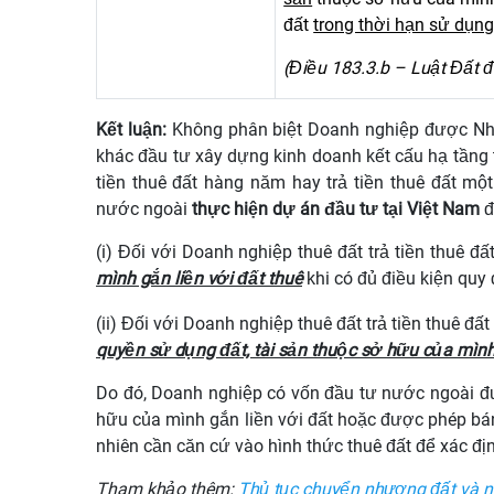
đất
trong thời hạn sử dụng
(Điều 183.3.b – Luật Đất đ
Kết luận:
Không phân biệt Doanh nghiệp được Nhà 
khác đầu tư xây dựng kinh doanh kết cấu hạ tầng 
tiền thuê đất hàng năm hay trả tiền thuê đất mộ
nước ngoài
thực hiện dự án đầu tư tại Việt Nam
đ
(i) Đối với Doanh nghiệp thuê đất trả tiền thuê 
mình gắn liền với đất thuê
khi có đủ điều kiện quy 
(ii) Đối với Doanh nghiệp thuê đất trả tiền thuê đ
quyền sử dụng đất, tài sản thuộc sở hữu của mình 
Do đó, Doanh nghiệp có vốn đầu tư nước ngoài
đ
hữu của mình gắn liền với đất
hoặc
được phép bán 
nhiên cần căn cứ vào hình thức thuê đất để xác địn
Tham khảo thêm:
Thủ tục chuyển nhượng đất và n