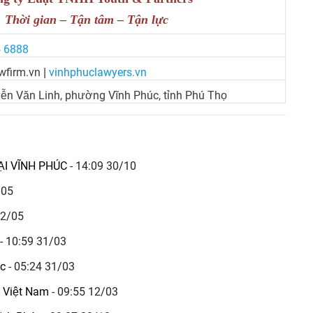
Thời gian – Tận tâm – Tận lực
5 6888
wfirm.vn
vinhphuclawyers.vn
|
ễn Văn Linh, phường Vĩnh Phúc, tỉnh Phú Thọ
ẠI VĨNH PHÚC
- 14:09 30/10
/05
12/05
- 10:59 31/03
úc
- 05:24 31/03
p Việt Nam
- 09:55 12/03