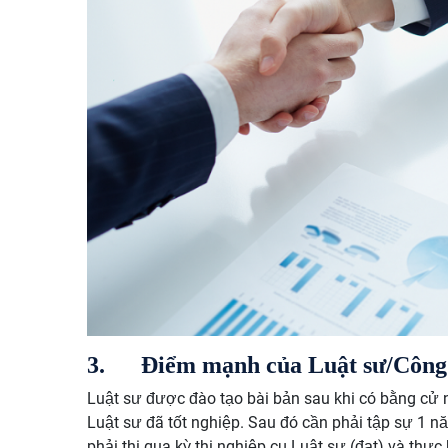
3.
Điểm mạnh của
Luật sư/
Công
Luật sư được đào tạo bài bản sau khi có bằng cử n
Luật sư đã tốt nghiệp. Sau đó cần phải tập sự 1 năm
phải thi qua kỳ thi nghiệp cụ Luật sư (đạt) và thự