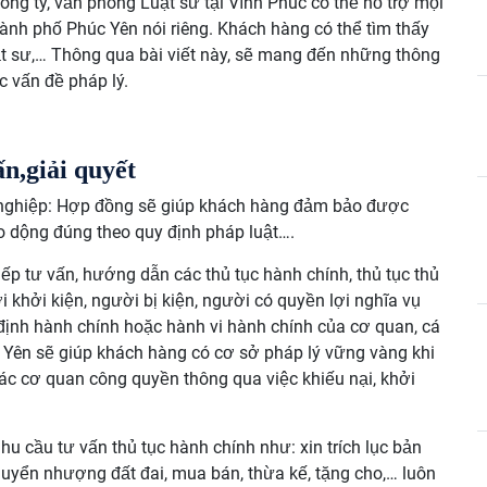
công ty, văn phòng Luật sư tại Vĩnh Phúc có thể hỗ trợ mọi
hành phố Phúc Yên nói riêng. Khách hàng có thể tìm thấy
uật sư,… Thông qua bài viết này, sẽ mang đến những thông
c vấn đề pháp lý.
n,giải quyết
 nghiệp: Hợp đồng sẽ giúp khách hàng đảm bảo được
lao dộng đúng theo quy định pháp luật….
iếp tư vấn, hướng dẫn các thủ tục hành chính, thủ tục thủ
i khởi kiện, người bị kiện, người có quyền lợi nghĩa vụ
 định hành chính hoặc hành vi hành chính của cơ quan, cá
 Yên sẽ giúp khách hàng có cơ sở pháp lý vững vàng khi
các cơ quan công quyền thông qua việc khiếu nại, khởi
hu cầu tư vấn thủ tục hành chính như: xin trích lục bản
huyển nhượng đất đai, mua bán, thừa kế, tặng cho,… luôn