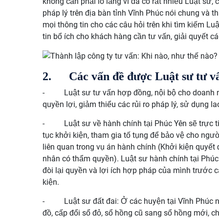
không cần phải lo lắng vì đã có rất nhiều Luật sư, 
pháp lý trên địa bàn tỉnh Vĩnh Phúc nói chung và t
mọi thông tin cho các câu hỏi trên khi tìm kiếm L
tin bổ ích cho khách hàng cần tư vấn, giải quyết cá
2.
Các vấn đề được Luật sư tư vấ
-
Luật sư tư vấn hợp đồng, nội bộ cho doanh
quyền lợi, giảm thiểu các rủi ro pháp lý, sử dụng 
-
Luật sư về hành chính tại Phúc Yên sẽ trực t
tục khởi kiện, tham gia tố tụng để bảo vệ cho ngườ
liên quan trong vụ án hành chính (Khởi kiện quyết
nhân có thẩm quyền). Luật sư hành chính tại Phúc
đòi lại quyền và lợi ích hợp pháp của mình trước 
kiện.
-
Luật sư đất đai: Ở các huyện tại Vĩnh Phúc n
đồ, cấp đổi sổ đỏ, sổ hồng cũ sang sổ hồng mới, c