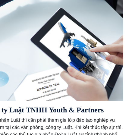
 ty Luật TNHH Youth & Par
tners
hân Luật thì cần phải tham gia lớp đào tạo nghiệp vụ
 tại các văn phòng, công ty Luật. Khi kết thúc tập sự thì
c hiện các thủ tục gia nhập Đoàn Luật sư tỉnh/thành phố