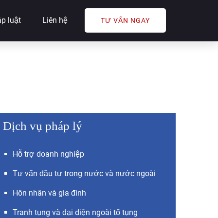
p luật
Liên hệ
TƯ VẤN NGAY
Dịch vụ pháp lý
Hỗ trợ doanh nghiệp
Tư vấn đầu tư trong nước và nước ngoài
Hôn nhân và gia đình
Tranh tụng và đại diện ngoài tố tụng