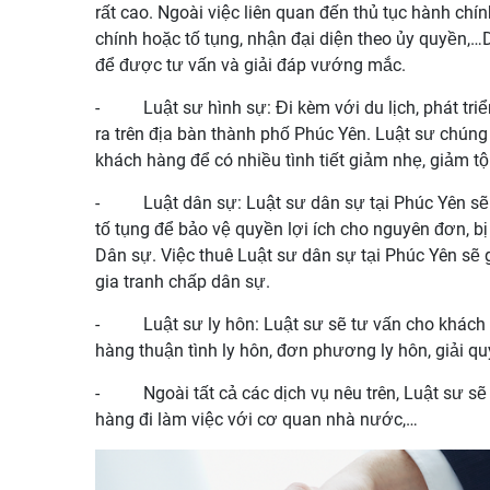
rất cao. Ngoài việc liên quan đến thủ tục hành ch
chính hoặc tố tụng, nhận đại diện theo ủy quyền,…D
để được tư vấn và giải đáp vướng mắc.
-
Luật sư hình sự: Đi kèm với du lịch, phát triể
ra trên địa bàn thành phố Phúc Yên. Luật sư chúng 
khách hàng để có nhiều tình tiết giảm nhẹ, giảm tộ
-
Luật dân sự: Luật sư dân sự tại Phúc Yên sẽ 
tố tụng để bảo vệ quyền lợi ích cho nguyên đơn, bị
Dân sự. Việc thuê Luật sư dân sự tại Phúc Yên sẽ g
gia tranh chấp dân sự.
-
Luật sư ly hôn: Luật sư sẽ tư vấn cho khách 
hàng thuận tình ly hôn, đơn phương ly hôn, giải qu
-
Ngoài tất cả các dịch vụ nêu trên, Luật sư sẽ
hàng đi làm việc với cơ quan nhà nước,…